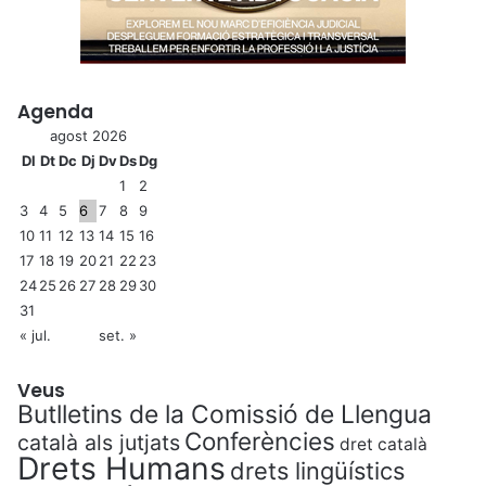
Agenda
agost 2026
Dl
Dt
Dc
Dj
Dv
Ds
Dg
1
2
3
4
5
6
7
8
9
10
11
12
13
14
15
16
17
18
19
20
21
22
23
24
25
26
27
28
29
30
31
« jul.
set. »
Veus
Butlletins de la Comissió de Llengua
Conferències
català als jutjats
dret català
Drets Humans
drets lingüístics