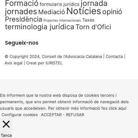
Formació
jornada
formularis jurídics
Notícies
jornades
opinió
Mediació
Presidència
Taxes
Projectes Internacionals
terminologia jurídica
Torn d'Ofici
Segueix-nos
© Copyright 2024, Consell de l'Advocacia Catalana |
Contacta
|
Avís legal
| Creat per
IURISTEL
X
Back
to
top
button
Els informem que la nostra web disposa de cookies tercers i
permanents, que ens permet obtenir informació de navegació dels
usuaris que accedeixen. Per obtenir més informació fes click
aquí
Configurar cookies
ACCEPTAR
-
REFUSAR
Tanca