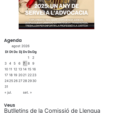
Agenda
agost 2026
Dl
Dt
Dc
Dj
Dv
Ds
Dg
1
2
3
4
5
6
7
8
9
10
11
12
13
14
15
16
17
18
19
20
21
22
23
24
25
26
27
28
29
30
31
« jul.
set. »
Veus
Butlletins de la Comissió de Llengua