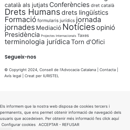
Conferències
català als jutjats
dret català
Drets Humans
drets lingüístics
Formació
jornada
formularis jurídics
Notícies
jornades
opinió
Mediació
Presidència
Taxes
Projectes Internacionals
terminologia jurídica
Torn d'Ofici
Segueix-nos
© Copyright 2024, Consell de l'Advocacia Catalana |
Contacta
|
Avís legal
| Creat per
IURISTEL
X
Back
to
top
button
Els informem que la nostra web disposa de cookies tercers i
permanents, que ens permet obtenir informació de navegació dels
usuaris que accedeixen. Per obtenir més informació fes click
aquí
Configurar cookies
ACCEPTAR
-
REFUSAR