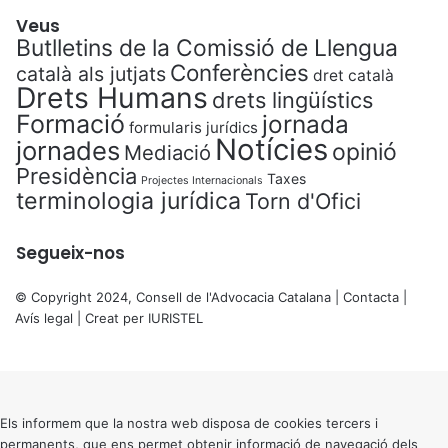
Veus
Butlletins de la Comissió de Llengua
Conferències
català als jutjats
dret català
Drets Humans
drets lingüístics
Formació
jornada
formularis jurídics
Notícies
jornades
opinió
Mediació
Presidència
Taxes
Projectes Internacionals
terminologia jurídica
Torn d'Ofici
Segueix-nos
© Copyright 2024, Consell de l'Advocacia Catalana |
Contacta
|
Avís legal
| Creat per
IURISTEL
X
Back
to
top
button
Els informem que la nostra web disposa de cookies tercers i
permanents, que ens permet obtenir informació de navegació dels