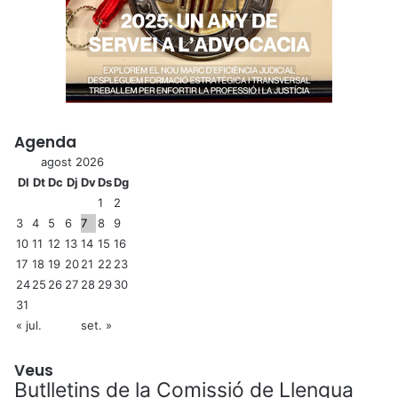
Agenda
agost 2026
Dl
Dt
Dc
Dj
Dv
Ds
Dg
1
2
3
4
5
6
7
8
9
10
11
12
13
14
15
16
17
18
19
20
21
22
23
24
25
26
27
28
29
30
31
« jul.
set. »
Veus
Butlletins de la Comissió de Llengua