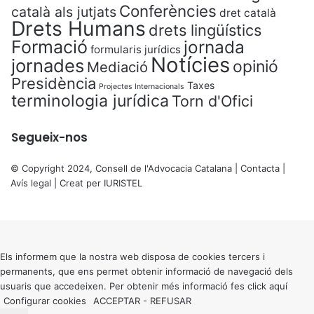
Conferències
català als jutjats
dret català
Drets Humans
drets lingüístics
Formació
jornada
formularis jurídics
Notícies
jornades
opinió
Mediació
Presidència
Taxes
Projectes Internacionals
terminologia jurídica
Torn d'Ofici
Segueix-nos
© Copyright 2024, Consell de l'Advocacia Catalana |
Contacta
|
Avís legal
| Creat per
IURISTEL
X
Back
to
top
button
Els informem que la nostra web disposa de cookies tercers i
permanents, que ens permet obtenir informació de navegació dels
usuaris que accedeixen. Per obtenir més informació fes click
aquí
Configurar cookies
ACCEPTAR
-
REFUSAR