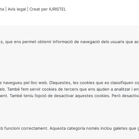
ta
|
Avís legal
| Creat per
IURISTEL
s, que ens permet obtenir informació de navegació dels usuaris que ac
ntre navegueu pel lloc web. D’aquestes, les cookies que es classifiquen
 web. També fem servir cookies de tercers que ens ajuden a analitzar i 
. També teniu l’opció de desactivar aquestes cookies. Però desactivar
 funcioni correctament. Aquesta categoria només inclou galetes que gar