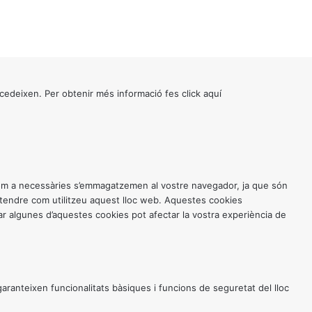
cedeixen. Per obtenir més informació fes click
aquí
 com a necessàries s’emmagatzemen al vostre navegador, ja que són
entendre com utilitzeu aquest lloc web. Aquestes cookies
 algunes d’aquestes cookies pot afectar la vostra experiència de
anteixen funcionalitats bàsiques i funcions de seguretat del lloc