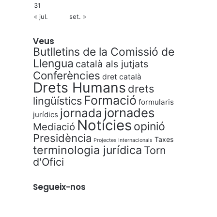
31
« jul.
set. »
Veus
Butlletins de la Comissió de
Llengua
català als jutjats
Conferències
dret català
Drets Humans
drets
Formació
lingüístics
formularis
jornades
jornada
jurídics
Notícies
opinió
Mediació
Presidència
Taxes
Projectes Internacionals
terminologia jurídica
Torn
d'Ofici
Segueix-nos