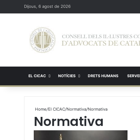
Dijous, 6 agost de 2026
EL CICAC
NOTÍCIES
DRETS HUMANS
SERVEI
Home
/
El CICAC
/
Normativa
/
Normativa
Normativa