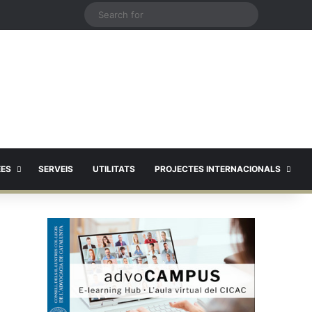
X
Search
for
EES
SERVEIS
UTILITATS
PROJECTES INTERNACIONALS