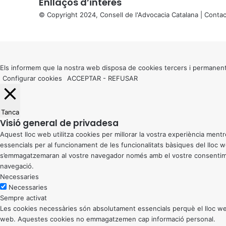
Enllaços d’interés
© Copyright 2024, Consell de l'Advocacia Catalana |
Contac
X
Back
to
top
button
Els informem que la nostra web disposa de cookies tercers i permanent
Configurar cookies
ACCEPTAR
-
REFUSAR
Tanca
Visió general de privadesa
Aquest lloc web utilitza cookies per millorar la vostra experiència me
essencials per al funcionament de les funcionalitats bàsiques del lloc
s’emmagatzemaran al vostre navegador només amb el vostre consentiment
navegació.
Necessaries
Necessaries
Sempre activat
Les cookies necessàries són absolutament essencials perquè el lloc web
web. Aquestes cookies no emmagatzemen cap informació personal.