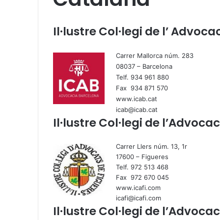
Il·lustre Col·legi de l’ Advoc
Carrer Mallorca núm. 283
08037 – Barcelona
Telf. 934 961 880
Fax 934 871 570
www.icab.cat
icab@icab.cat
Il·lustre Col·legi de l’Advoc
Carrer Llers núm. 13, 1r
17600 – Figueres
Telf. 972 513 468
Fax 972 670 045
www.icafi.com
icafi@icafi.com
Il·lustre Col·legi de l’Advoca