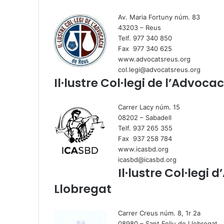
Av. Maria Fortuny núm. 83
43203 – Reus
Telf. 977 340 850
Fax 977 340 625
www.advocatsreus.org
col.legi@advocatsreus.org
Il·lustre Col·legi de l’Advoca
Carrer Lacy núm. 15
08202 – Sabadell
Telf. 937 265 355
Fax 937 258 784
www.icasbd.org
icasbd@icasbd.org
Il·lustre Col·legi 
Llobregat
Carrer Creus núm. 8, 1r 2a
08980 – Sant Feliu de Llobregat