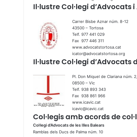
Il·lustre Col·legi d’Advocats
Carrer Bisbe Aznar núm. 8-12
43500 – Tortosa
Telf. 977 441 029
Fax 977 446 311
www.advocatstortosa.cat
icator@advocatstortosa.org
Il·lustre Col·legi d’Advocats 
Pl. Don Miquel de Clariana núm. 2,
08500 – Vic
Telf. 938 893 343
Fax 938 861 966
www.icavic.cat
icavic@icavic.cat
Col·legis amb acords de col·
Col·legi d’Advocats de les Illes Balears
Ramblas dels Ducs de Palma núm. 10