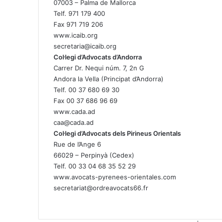
07003 – Palma de Mallorca
Telf. 971 179 400
Fax 971 719 206
www.icaib.org
secretaria@icaib.org
Col·legi d’Advocats d’Andorra
Carrer Dr. Nequi núm. 7, 2n G
Andora la Vella (Principat d’Andorra)
Telf. 00 37 680 69 30
Fax 00 37 686 96 69
www.cada.ad
caa@cada.ad
Col·legi d’Advocats dels Pirineus Orientals
Rue de l’Ange 6
66029 – Perpinyà (Cedex)
Telf. 00 33 04 68 35 52 29
www.avocats-pyrenees-orientales.com
secretariat@ordreavocats66.fr