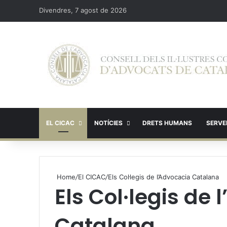
Divendres, 7 agost de 2026
EL CICAC
NOTÍCIES
DRETS HUMANS
SERVEI
Home
/
El CICAC
/
Els Col·legis de l’Advocacia Catalana
Els Col·legis de
Catalana