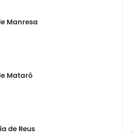
 de Manresa
 de Mataró
cia de Reus