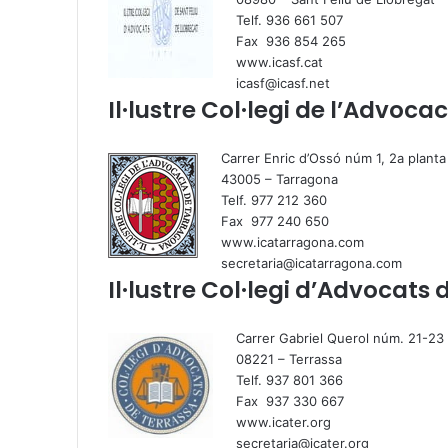
Telf. 936 661 507
Fax 936 854 265
www.icasf.cat
icasf@icasf.net
Il·lustre Col·legi de l’Advoc
Carrer Enric d’Ossó núm 1, 2a planta
43005 – Tarragona
Telf. 977 212 360
Fax 977 240 650
www.icatarragona.com
secretaria@icatarragona.com
Il·lustre Col·legi d’Advocats
Carrer Gabriel Querol núm. 21-23
08221 – Terrassa
Telf. 937 801 366
Fax 937 330 667
www.icater.org
secretaria@icater.org