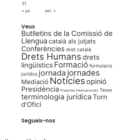
31
« jul.
set. »
Veus
Butlletins de la Comissió de
Llengua
català als jutjats
Conferències
dret català
Drets Humans
drets
Formació
lingüístics
formularis
jornades
jornada
jurídics
Notícies
opinió
Mediació
Presidència
Taxes
Projectes Internacionals
terminologia jurídica
Torn
d'Ofici
Segueix-nos