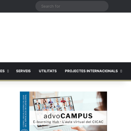
X
Search
for
EES
SERVEIS
UTILITATS
PROJECTES INTERNACIONALS