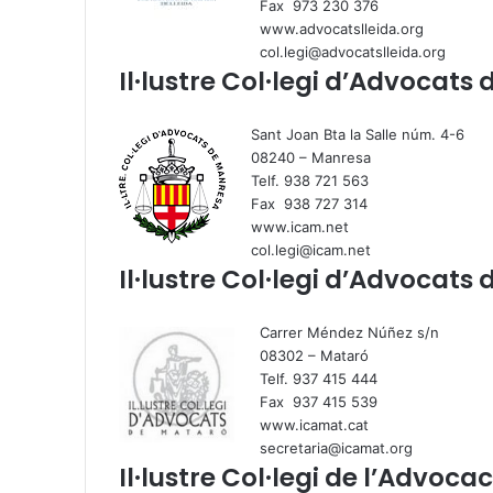
Fax 973 230 376
www.advocatslleida.org
col.legi@advocatslleida.org
Il·lustre Col·legi d’Advocats
Sant Joan Bta la Salle núm. 4-6
08240 – Manresa
Telf. 938 721 563
Fax 938 727 314
www.icam.net
col.legi@icam.net
Il·lustre Col·legi d’Advocats
Carrer Méndez Núñez s/n
08302 – Mataró
Telf. 937 415 444
Fax 937 415 539
www.icamat.cat
secretaria@icamat.org
Il·lustre Col·legi de l’Advoca