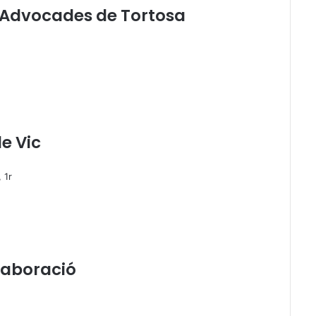
 i Advocades de Tortosa
de Vic
 1r
laboració