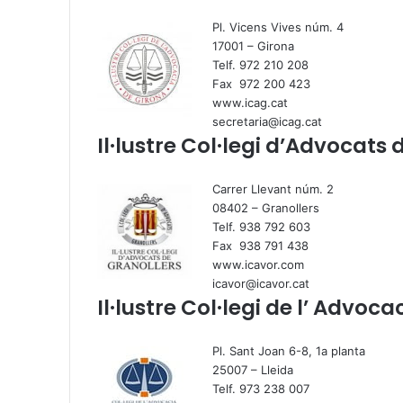
Pl. Vicens Vives núm. 4
17001 – Girona
Telf. 972 210 208
Fax 972 200 423
www.icag.cat
secretaria@icag.cat
Il·lustre Col·legi d’Advocats 
Carrer Llevant núm. 2
08402 – Granollers
Telf. 938 792 603
Fax 938 791 438
www.icavor.com
icavor@icavor.cat
Il·lustre Col·legi de l’ Advoca
Pl. Sant Joan 6-8, 1a planta
25007 – Lleida
Telf. 973 238 007