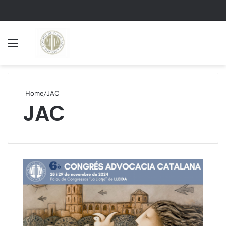
Menu
S
Home
/
JAC
JAC