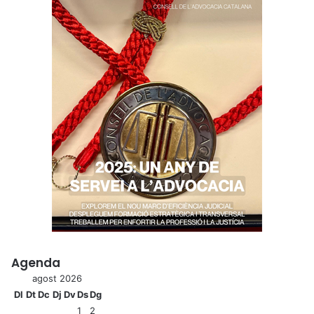
Agenda
agost 2026
Dl
Dt
Dc
Dj
Dv
Ds
Dg
1
2