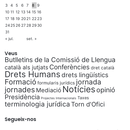
3
4
5
6
7
8
9
10
11
12
13
14
15
16
17
18
19
20
21
22
23
24
25
26
27
28
29
30
31
« jul.
set. »
Veus
Butlletins de la Comissió de Llengua
Conferències
català als jutjats
dret català
Drets Humans
drets lingüístics
Formació
jornada
formularis jurídics
Notícies
jornades
opinió
Mediació
Presidència
Taxes
Projectes Internacionals
terminologia jurídica
Torn d'Ofici
Segueix-nos