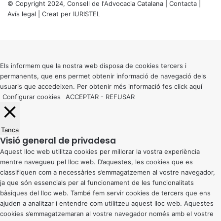
© Copyright 2024, Consell de l'Advocacia Catalana |
Contacta
|
Avís legal
| Creat per
IURISTEL
X
Back
to
top
button
Els informem que la nostra web disposa de cookies tercers i
permanents, que ens permet obtenir informació de navegació dels
usuaris que accedeixen. Per obtenir més informació fes click
aquí
Configurar cookies
ACCEPTAR
-
REFUSAR
Tanca
Visió general de privadesa
Aquest lloc web utilitza cookies per millorar la vostra experiència
mentre navegueu pel lloc web. D’aquestes, les cookies que es
classifiquen com a necessàries s’emmagatzemen al vostre navegador,
ja que són essencials per al funcionament de les funcionalitats
bàsiques del lloc web. També fem servir cookies de tercers que ens
ajuden a analitzar i entendre com utilitzeu aquest lloc web. Aquestes
cookies s’emmagatzemaran al vostre navegador només amb el vostre