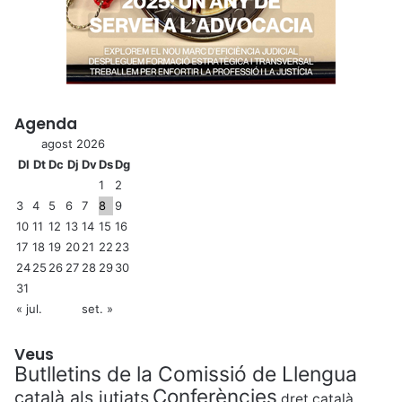
Agenda
agost 2026
Dl
Dt
Dc
Dj
Dv
Ds
Dg
1
2
3
4
5
6
7
8
9
10
11
12
13
14
15
16
17
18
19
20
21
22
23
24
25
26
27
28
29
30
31
« jul.
set. »
Veus
Butlletins de la Comissió de Llengua
Conferències
català als jutjats
dret català