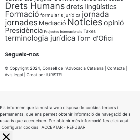
Drets Humans
drets lingüístics
Formació
jornada
formularis jurídics
Notícies
jornades
opinió
Mediació
Presidència
Taxes
Projectes Internacionals
terminologia jurídica
Torn d'Ofici
Segueix-nos
© Copyright 2024, Consell de l'Advocacia Catalana |
Contacta
|
Avís legal
| Creat per
IURISTEL
X
Back
to
top
button
Els informem que la nostra web disposa de cookies tercers i
permanents, que ens permet obtenir informació de navegació dels
usuaris que accedeixen. Per obtenir més informació fes click
aquí
Configurar cookies
ACCEPTAR
-
REFUSAR