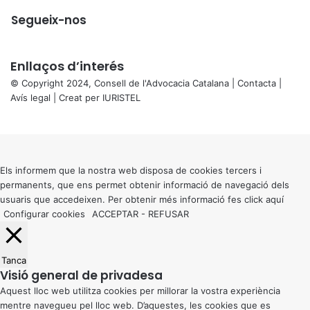
Segueix-nos
Enllaços d’interés
© Copyright 2024, Consell de l'Advocacia Catalana |
Contacta
|
Avís legal
| Creat per
IURISTEL
X
Back
to
top
button
Els informem que la nostra web disposa de cookies tercers i
permanents, que ens permet obtenir informació de navegació dels
usuaris que accedeixen. Per obtenir més informació fes click
aquí
Configurar cookies
ACCEPTAR
-
REFUSAR
Tanca
Visió general de privadesa
Aquest lloc web utilitza cookies per millorar la vostra experiència
mentre navegueu pel lloc web. D’aquestes, les cookies que es