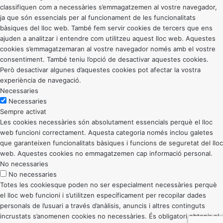
classifiquen com a necessàries s’emmagatzemen al vostre navegador,
ja que són essencials per al funcionament de les funcionalitats
bàsiques del lloc web. També fem servir cookies de tercers que ens
ajuden a analitzar i entendre com utilitzeu aquest lloc web. Aquestes
cookies s’emmagatzemaran al vostre navegador només amb el vostre
consentiment. També teniu l’opció de desactivar aquestes cookies.
Però desactivar algunes d’aquestes cookies pot afectar la vostra
experiència de navegació.
Necessaries
Necessaries
Sempre activat
Les cookies necessàries són absolutament essencials perquè el lloc
web funcioni correctament. Aquesta categoria només inclou galetes
que garanteixen funcionalitats bàsiques i funcions de seguretat del lloc
web. Aquestes cookies no emmagatzemen cap informació personal.
No necessaries
No necessaries
Totes les cookiesque poden no ser especialment necessàries perquè
el lloc web funcioni i s’utilitzen específicament per recopilar dades
personals de l’usuari a través d’anàlisis, anuncis i altres continguts
incrustats s’anomenen cookies no necessàries. És obligatori obtenir el