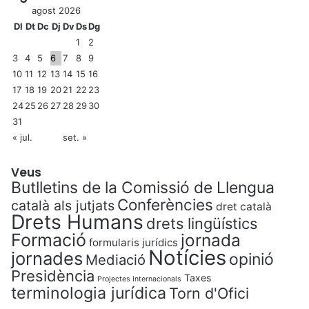
agost 2026
Dl
Dt
Dc
Dj
Dv
Ds
Dg
1
2
3
4
5
6
7
8
9
10
11
12
13
14
15
16
17
18
19
20
21
22
23
24
25
26
27
28
29
30
31
« jul.
set. »
Veus
Butlletins de la Comissió de Llengua
Conferències
català als jutjats
dret català
Drets Humans
drets lingüístics
Formació
jornada
formularis jurídics
Notícies
jornades
opinió
Mediació
Presidència
Taxes
Projectes Internacionals
terminologia jurídica
Torn d'Ofici