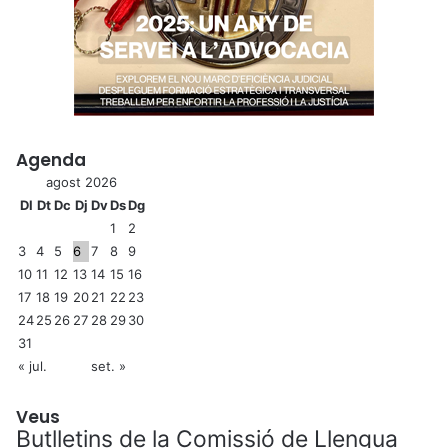
Agenda
agost 2026
Dl
Dt
Dc
Dj
Dv
Ds
Dg
1
2
3
4
5
6
7
8
9
10
11
12
13
14
15
16
17
18
19
20
21
22
23
24
25
26
27
28
29
30
31
« jul.
set. »
Veus
Butlletins de la Comissió de Llengua