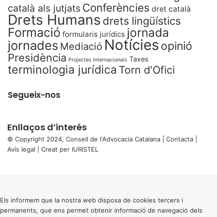
Conferències
català als jutjats
dret català
Drets Humans
drets lingüístics
Formació
jornada
formularis jurídics
Notícies
jornades
opinió
Mediació
Presidència
Taxes
Projectes Internacionals
terminologia jurídica
Torn d'Ofici
Segueix-nos
Enllaços d’interés
© Copyright 2024, Consell de l'Advocacia Catalana |
Contacta
|
Avís legal
| Creat per
IURISTEL
X
Back
to
top
button
Els informem que la nostra web disposa de cookies tercers i
permanents, que ens permet obtenir informació de navegació dels