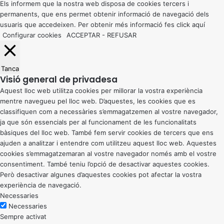
button
Els informem que la nostra web disposa de cookies tercers i
permanents, que ens permet obtenir informació de navegació dels
usuaris que accedeixen. Per obtenir més informació fes click
aquí
Configurar cookies
ACCEPTAR
-
REFUSAR
Tanca
Visió general de privadesa
Aquest lloc web utilitza cookies per millorar la vostra experiència
mentre navegueu pel lloc web. D’aquestes, les cookies que es
classifiquen com a necessàries s’emmagatzemen al vostre navegador,
ja que són essencials per al funcionament de les funcionalitats
bàsiques del lloc web. També fem servir cookies de tercers que ens
ajuden a analitzar i entendre com utilitzeu aquest lloc web. Aquestes
cookies s’emmagatzemaran al vostre navegador només amb el vostre
consentiment. També teniu l’opció de desactivar aquestes cookies.
Però desactivar algunes d’aquestes cookies pot afectar la vostra
experiència de navegació.
Necessaries
Necessaries
Sempre activat