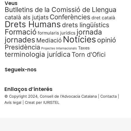
Veus
Butlletins de la Comissió de Llengua
Conferències
català als jutjats
dret català
Drets Humans
drets lingüístics
Formació
jornada
formularis jurídics
Notícies
jornades
opinió
Mediació
Presidència
Taxes
Projectes Internacionals
terminologia jurídica
Torn d'Ofici
Segueix-nos
Enllaços d’interés
© Copyright 2024, Consell de l'Advocacia Catalana |
Contacta
|
Avís legal
| Creat per
IURISTEL
X
Back
to
top