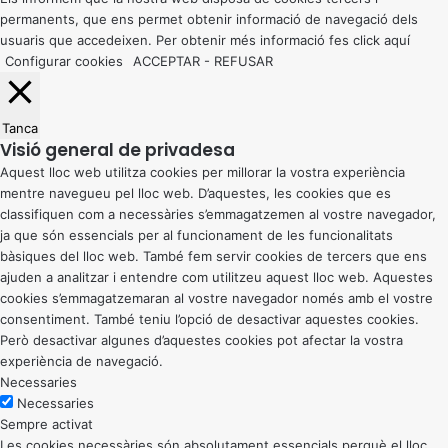
permanents, que ens permet obtenir informació de navegació dels
usuaris que accedeixen. Per obtenir més informació fes click
aquí
Configurar cookies
ACCEPTAR
-
REFUSAR
Tanca
Visió general de privadesa
Aquest lloc web utilitza cookies per millorar la vostra experiència
mentre navegueu pel lloc web. D’aquestes, les cookies que es
classifiquen com a necessàries s’emmagatzemen al vostre navegador,
ja que són essencials per al funcionament de les funcionalitats
bàsiques del lloc web. També fem servir cookies de tercers que ens
ajuden a analitzar i entendre com utilitzeu aquest lloc web. Aquestes
cookies s’emmagatzemaran al vostre navegador només amb el vostre
consentiment. També teniu l’opció de desactivar aquestes cookies.
Però desactivar algunes d’aquestes cookies pot afectar la vostra
experiència de navegació.
Necessaries
Necessaries
Sempre activat
Les cookies necessàries són absolutament essencials perquè el lloc