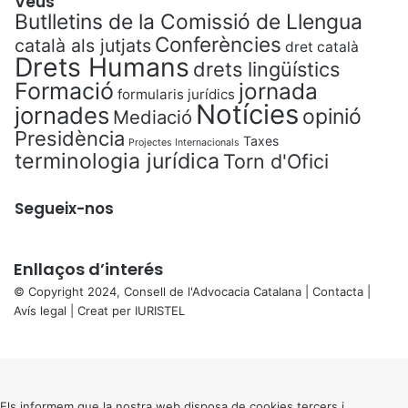
Veus
Butlletins de la Comissió de Llengua
Conferències
català als jutjats
dret català
Drets Humans
drets lingüístics
Formació
jornada
formularis jurídics
Notícies
jornades
opinió
Mediació
Presidència
Taxes
Projectes Internacionals
terminologia jurídica
Torn d'Ofici
Segueix-nos
Enllaços d’interés
© Copyright 2024, Consell de l'Advocacia Catalana |
Contacta
|
Avís legal
| Creat per
IURISTEL
X
Back
to
top
button
Els informem que la nostra web disposa de cookies tercers i