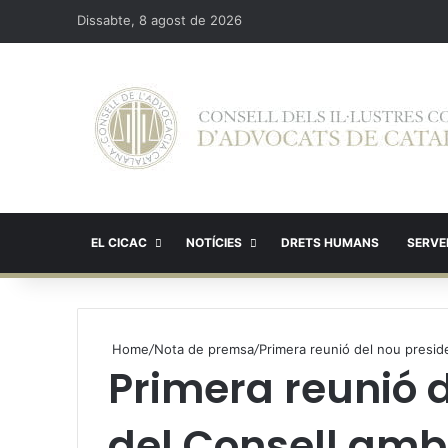
Dissabte, 8 agost de 2026
EL CICAC
NOTÍCIES
DRETS HUMANS
SERVEI
Home
/
Nota de premsa
/
Primera reunió del nou preside
Primera reunió 
del Consell amb 