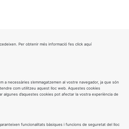
cedeixen. Per obtenir més informació fes click
aquí
 com a necessàries s’emmagatzemen al vostre navegador, ja que són
entendre com utilitzeu aquest lloc web. Aquestes cookies
 algunes d’aquestes cookies pot afectar la vostra experiència de
anteixen funcionalitats bàsiques i funcions de seguretat del lloc