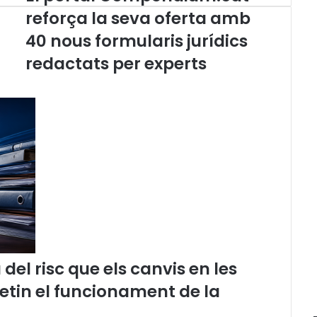
l
reforça la seva oferta amb
p
40 nous formularis jurídics
o
r
redactats per experts
t
a
l
C
o
m
p
e
n
d
i
u
m
.
el risc que els canvis en les
c
etin el funcionament de la
a
t