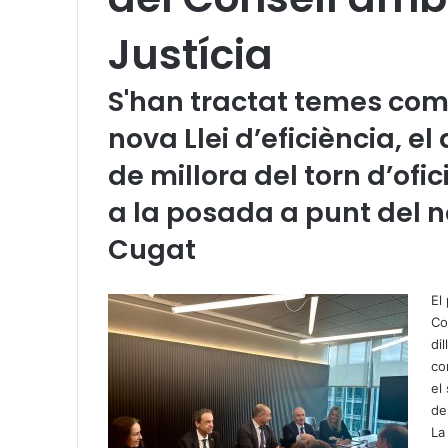
Justícia
S'han tractat temes com
nova Llei d’eficiència, 
de millora del torn d’ofi
a la posada a punt del no
Cugat
X
W
T
h
e
El
a
l
Co
t
e
di
s
g
co
A
r
el
p
a
de
p
m
La