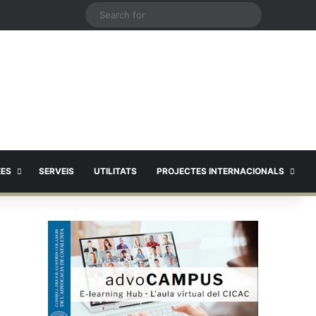
X
Search
for
EES
SERVEIS
UTILITATS
PROJECTES INTERNACIONALS