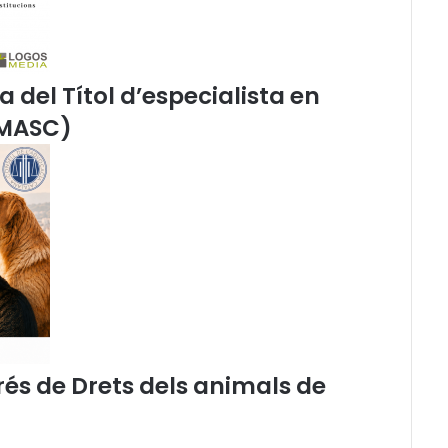
4
0
n
o
a del Títol d’especialista en
u
(MASC)
s
f
o
r
m
u
l
a
r
i
s
j
u
rés de Drets dels animals de
r
í
d