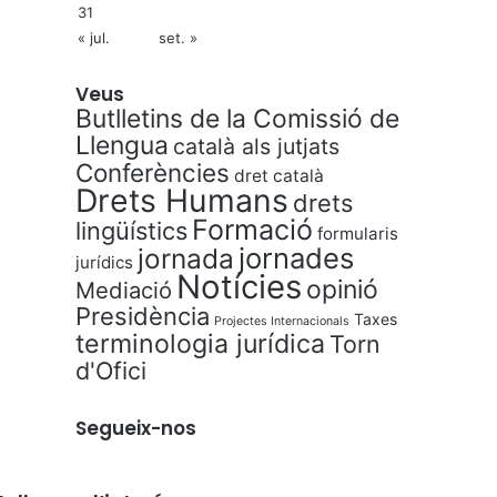
31
« jul.
set. »
Veus
Butlletins de la Comissió de
Llengua
català als jutjats
Conferències
dret català
Drets Humans
drets
Formació
lingüístics
formularis
jornades
jornada
jurídics
Notícies
opinió
Mediació
Presidència
Taxes
Projectes Internacionals
terminologia jurídica
Torn
d'Ofici
Segueix-nos