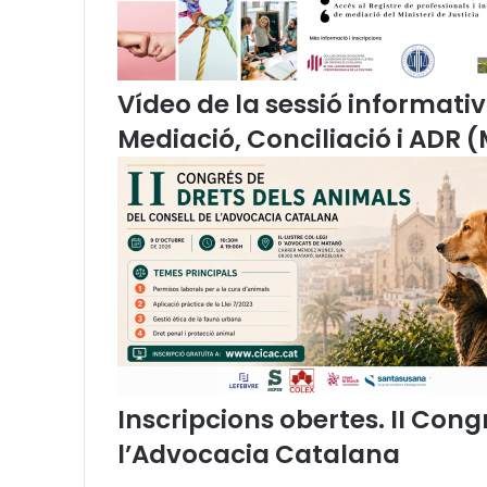
i
c
i
p
Vídeo de la sessió informativ
e
Mediació, Conciliació i ADR 
r
a
l
2
0
2
5
Inscripcions obertes. II Cong
l’Advocacia Catalana