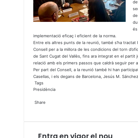
de
se
de
du
és
implementació eficaç i eficient de la norma.
Entre els altres punts de la reunió, també s’ha tractat l
Consell per a la millora de les condicions del torn d’ofic
de Sant Cugat del Vallès, fins ara integrat en el partit 
relació amb els primers passos que caldrà seguir per a 
Per part del Consell, a la reunió també hi han participa
Casellas, i els degans de Barcelona, Jesús M. Sánchez,
Tags
Presidència
X
W
T
Share
h
e
X
a
l
W
T
S
P
t
e
h
e
h
r
s
g
a
l
a
i
A
r
t
e
r
n
Entra en vigor el nou
E
p
a
s
g
e
t