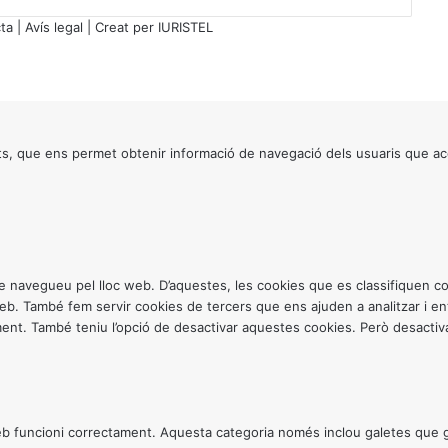
i
ta
|
Avís legal
| Creat per
IURISTEL
c
s
r
e
d
a
s, que ens permet obtenir informació de navegació dels usuaris que ac
c
t
a
t
s
p
e
ntre navegueu pel lloc web. D’aquestes, les cookies que es classifiquen
r
 web. També fem servir cookies de tercers que ens ajuden a analitzar i 
e
. També teniu l’opció de desactivar aquestes cookies. Però desactivar
x
p
e
r
t
 funcioni correctament. Aquesta categoria només inclou galetes que gar