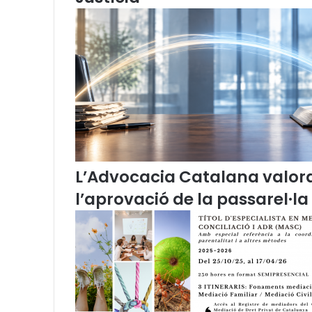
n
i
d
e
l
s
e
r
v
e
i
d
L’Advocacia Catalana valor
e
l
l’aprovació de la passarel·la
T
o
r
n
d
'
O
f