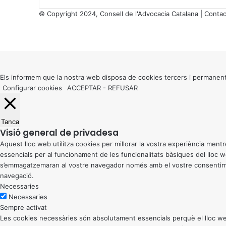
© Copyright 2024, Consell de l'Advocacia Catalana |
Contac
X
Facebook
X
WhatsApp
Telegram
Viber
Back
to
top
button
Els informem que la nostra web disposa de cookies tercers i permanent
Configurar cookies
ACCEPTAR
-
REFUSAR
Tanca
Visió general de privadesa
Aquest lloc web utilitza cookies per millorar la vostra experiència me
essencials per al funcionament de les funcionalitats bàsiques del lloc
s’emmagatzemaran al vostre navegador només amb el vostre consentiment
navegació.
Necessaries
Necessaries
Sempre activat
Les cookies necessàries són absolutament essencials perquè el lloc web