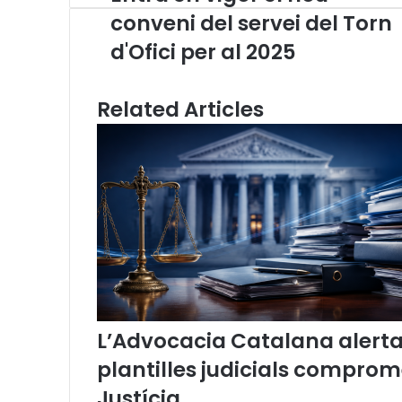
n
p
m
A
r
v
conveni del servei del Torn
t
p
a
i
d'Ofici per al 2025
r
p
m
a
a
E
e
m
Related Articles
n
a
v
i
i
l
g
o
r
e
l
n
o
u
c
o
L’Advocacia Catalana alerta d
n
plantilles judicials comprom
v
e
Justícia