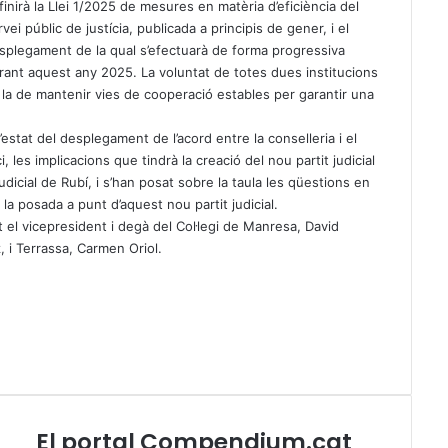
finirà la Llei 1/2025 de mesures en matèria d’eficiència del
rvei públic de justícia, publicada a principis de gener, i el
splegament de la qual s’efectuarà de forma progressiva
rant aquest any 2025. La voluntat de totes dues institucions
 la de mantenir vies de cooperació estables per garantir una
’estat del desplegament de l’acord entre la conselleria i el
i, les implicacions que tindrà la creació del nou partit judicial
judicial de Rubí, i s’han posat sobre la taula les qüestions en
la posada a punt d’aquest nou partit judicial.
t el vicepresident i degà del Col·legi de Manresa, David
 i Terrassa, Carmen Oriol.
El portal Compendium.cat
E