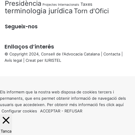
Presidència
Taxes
Projectes Internacionals
terminologia jurídica
Torn d'Ofici
Segueix-nos
Enllaços d’interés
© Copyright 2024, Consell de l'Advocacia Catalana |
Contacta
|
Avís legal
| Creat per
IURISTEL
X
Back
to
top
button
Els informem que la nostra web disposa de cookies tercers i
permanents, que ens permet obtenir informació de navegació dels
usuaris que accedeixen. Per obtenir més informació fes click
aquí
Configurar cookies
ACCEPTAR
-
REFUSAR
Tanca