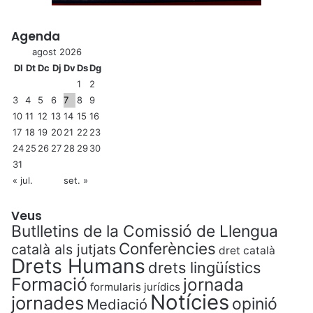
Agenda
agost 2026
Dl
Dt
Dc
Dj
Dv
Ds
Dg
1
2
3
4
5
6
7
8
9
10
11
12
13
14
15
16
17
18
19
20
21
22
23
24
25
26
27
28
29
30
31
« jul.
set. »
Veus
Butlletins de la Comissió de Llengua
Conferències
català als jutjats
dret català
Drets Humans
drets lingüístics
Formació
jornada
formularis jurídics
Notícies
jornades
opinió
Mediació