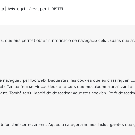
ta
|
Avís legal
| Creat per
IURISTEL
s, que ens permet obtenir informació de navegació dels usuaris que ac
ntre navegueu pel lloc web. D’aquestes, les cookies que es classifiquen
 web. També fem servir cookies de tercers que ens ajuden a analitzar i 
. També teniu l’opció de desactivar aquestes cookies. Però desactivar
 funcioni correctament. Aquesta categoria només inclou galetes que gar