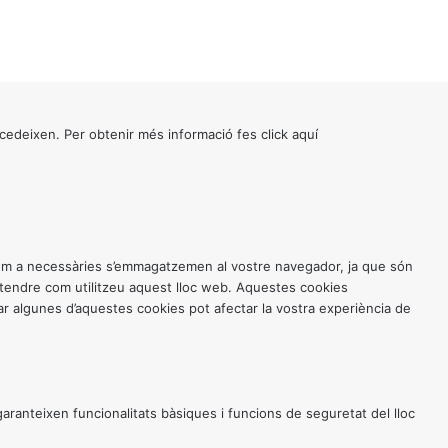
cedeixen. Per obtenir més informació fes click
aquí
 com a necessàries s’emmagatzemen al vostre navegador, ja que són
entendre com utilitzeu aquest lloc web. Aquestes cookies
 algunes d’aquestes cookies pot afectar la vostra experiència de
anteixen funcionalitats bàsiques i funcions de seguretat del lloc