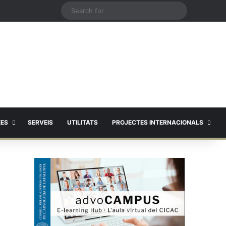
X
Search
for
EES
SERVEIS
UTILITATS
PROJECTES INTERNACIONALS