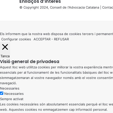
Enllaços d’interés
© Copyright 2024, Consell de l'Advocacia Catalana |
Contac
X
Back
to
top
button
Els informem que la nostra web disposa de cookies tercers i permanent
Configurar cookies
ACCEPTAR
-
REFUSAR
Tanca
Visió general de privadesa
Aquest lloc web utilitza cookies per millorar la vostra experiència me
essencials per al funcionament de les funcionalitats bàsiques del lloc
s’emmagatzemaran al vostre navegador només amb el vostre consentiment
navegació.
Necessaries
Necessaries
Sempre activat
Les cookies necessàries són absolutament essencials perquè el lloc web
web. Aquestes cookies no emmagatzemen cap informació personal.