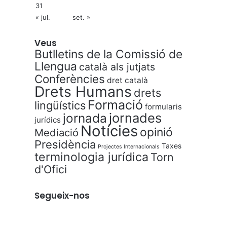
31
« jul.
set. »
Veus
Butlletins de la Comissió de
Llengua
català als jutjats
Conferències
dret català
Drets Humans
drets
Formació
lingüístics
formularis
jornades
jornada
jurídics
Notícies
opinió
Mediació
Presidència
Taxes
Projectes Internacionals
terminologia jurídica
Torn
d'Ofici
Segueix-nos