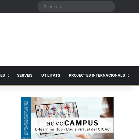
X
Search
for
EES
SERVEIS
UTILITATS
PROJECTES INTERNACIONALS