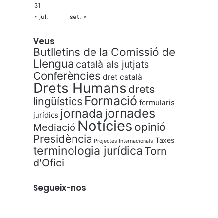
31
« jul.
set. »
Veus
Butlletins de la Comissió de
Llengua
català als jutjats
Conferències
dret català
Drets Humans
drets
Formació
lingüístics
formularis
jornades
jornada
jurídics
Notícies
opinió
Mediació
Presidència
Taxes
Projectes Internacionals
terminologia jurídica
Torn
d'Ofici
Segueix-nos