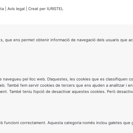
ta
|
Avís legal
| Creat per
IURISTEL
s, que ens permet obtenir informació de navegació dels usuaris que ac
ntre navegueu pel lloc web. D’aquestes, les cookies que es classifiquen
 web. També fem servir cookies de tercers que ens ajuden a analitzar i 
. També teniu l’opció de desactivar aquestes cookies. Però desactivar
 funcioni correctament. Aquesta categoria només inclou galetes que gar