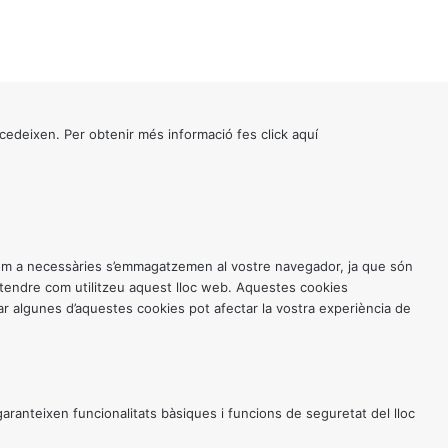
cedeixen. Per obtenir més informació fes click
aquí
 com a necessàries s’emmagatzemen al vostre navegador, ja que són
entendre com utilitzeu aquest lloc web. Aquestes cookies
 algunes d’aquestes cookies pot afectar la vostra experiència de
anteixen funcionalitats bàsiques i funcions de seguretat del lloc