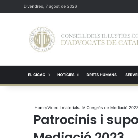
Divendres, 7 agost de 2026
EL CICAC
NOTÍCIES
DRETS HUMANS
SERVEI
Home
/
Vídeo i materials. IV Congrés de Mediació 2023
Patrocinis i sup
Mediació 2023