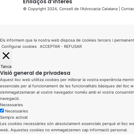
Enllaços d’interés
© Copyright 2024, Consell de l'Advocacia Catalana |
Contac
X
Back
to
top
button
Els informem que la nostra web disposa de cookies tercers i permanent
Configurar cookies
ACCEPTAR
-
REFUSAR
Tanca
Visió general de privadesa
Aquest lloc web utilitza cookies per millorar la vostra experiència me
essencials per al funcionament de les funcionalitats bàsiques del lloc
s’emmagatzemaran al vostre navegador només amb el vostre consentiment
navegació.
Necessaries
Necessaries
Sempre activat
Les cookies necessàries són absolutament essencials perquè el lloc web
web. Aquestes cookies no emmagatzemen cap informació personal.