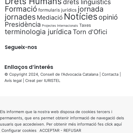
Drets Humans
drets lingüístics
Formació
jornada
formularis jurídics
Notícies
jornades
opinió
Mediació
Presidència
Taxes
Projectes Internacionals
terminologia jurídica
Torn d'Ofici
Segueix-nos
Enllaços d’interés
© Copyright 2024, Consell de l'Advocacia Catalana |
Contacta
|
Avís legal
| Creat per
IURISTEL
X
Back
to
top
button
Els informem que la nostra web disposa de cookies tercers i
permanents, que ens permet obtenir informació de navegació dels
usuaris que accedeixen. Per obtenir més informació fes click
aquí
Configurar cookies
ACCEPTAR
-
REFUSAR