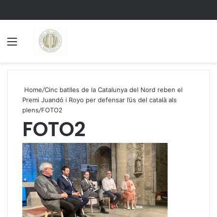
Menu
S
Home
/
Cinc batlles de la Catalunya del Nord reben el
Premi Juandó i Royo per defensar l’ús del català als
plens
/
FOTO2
FOTO2