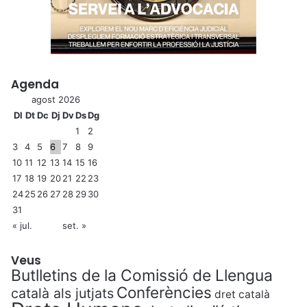
Agenda
agost 2026
Dl
Dt
Dc
Dj
Dv
Ds
Dg
1
2
3
4
5
6
7
8
9
10
11
12
13
14
15
16
17
18
19
20
21
22
23
24
25
26
27
28
29
30
31
« jul.
set. »
Veus
Butlletins de la Comissió de Llengua
Conferències
català als jutjats
dret català