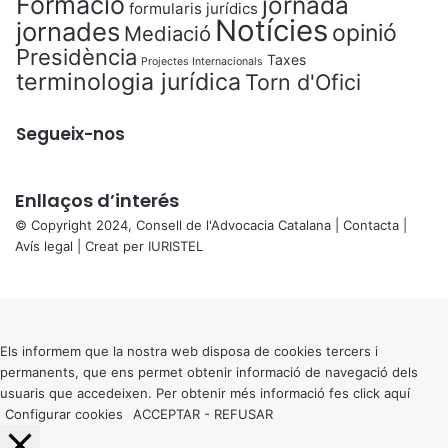
Formació
jornada
formularis jurídics
Notícies
jornades
opinió
Mediació
Presidència
Taxes
Projectes Internacionals
terminologia jurídica
Torn d'Ofici
Segueix-nos
Enllaços d’interés
© Copyright 2024, Consell de l'Advocacia Catalana |
Contacta
|
Avís legal
| Creat per
IURISTEL
X
Back
to
top
button
Els informem que la nostra web disposa de cookies tercers i
permanents, que ens permet obtenir informació de navegació dels
usuaris que accedeixen. Per obtenir més informació fes click
aquí
Configurar cookies
ACCEPTAR
-
REFUSAR