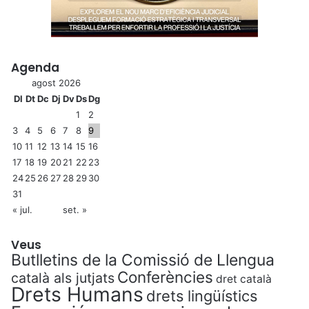
Agenda
agost 2026
Dl
Dt
Dc
Dj
Dv
Ds
Dg
1
2
3
4
5
6
7
8
9
10
11
12
13
14
15
16
17
18
19
20
21
22
23
24
25
26
27
28
29
30
31
« jul.
set. »
Veus
Butlletins de la Comissió de Llengua
Conferències
català als jutjats
dret català
Drets Humans
drets lingüístics