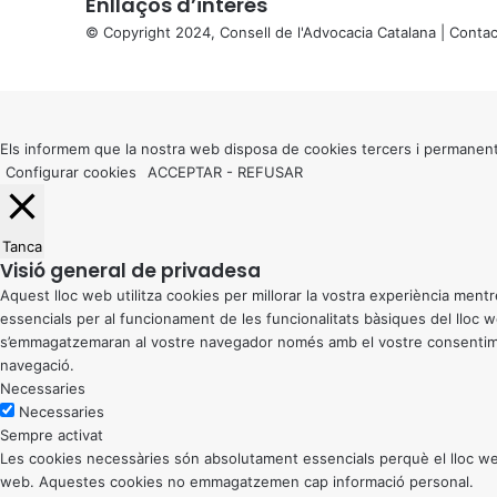
Enllaços d’interés
© Copyright 2024, Consell de l'Advocacia Catalana |
Contac
X
Back
to
top
button
Els informem que la nostra web disposa de cookies tercers i permanent
Configurar cookies
ACCEPTAR
-
REFUSAR
Tanca
Visió general de privadesa
Aquest lloc web utilitza cookies per millorar la vostra experiència me
essencials per al funcionament de les funcionalitats bàsiques del lloc
s’emmagatzemaran al vostre navegador només amb el vostre consentiment
navegació.
Necessaries
Necessaries
Sempre activat
Les cookies necessàries són absolutament essencials perquè el lloc web
web. Aquestes cookies no emmagatzemen cap informació personal.