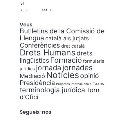
31
« jul.
set. »
Veus
Butlletins de la Comissió de
Llengua
català als jutjats
Conferències
dret català
Drets Humans
drets
Formació
lingüístics
formularis
jornades
jornada
jurídics
Notícies
opinió
Mediació
Presidència
Taxes
Projectes Internacionals
terminologia jurídica
Torn
d'Ofici
Segueix-nos