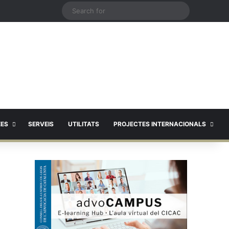
X
Search
for
EES
SERVEIS
UTILITATS
PROJECTES INTERNACIONALS