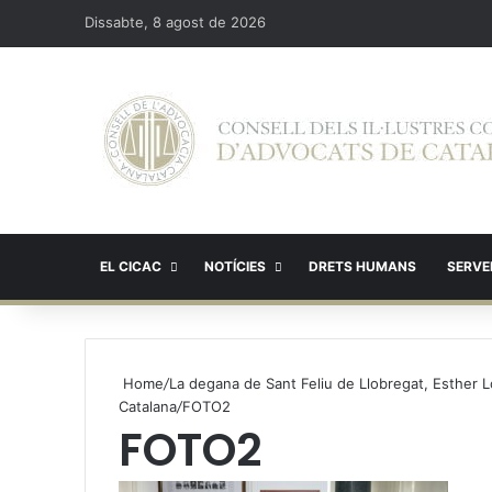
Dissabte, 8 agost de 2026
EL CICAC
NOTÍCIES
DRETS HUMANS
SERVEI
Home
/
La degana de Sant Feliu de Llobregat, Esther L
Catalana
/
FOTO2
FOTO2