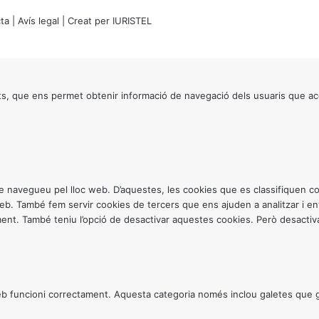
ta
|
Avís legal
| Creat per
IURISTEL
s, que ens permet obtenir informació de navegació dels usuaris que ac
ntre navegueu pel lloc web. D’aquestes, les cookies que es classifiquen
 web. També fem servir cookies de tercers que ens ajuden a analitzar i 
. També teniu l’opció de desactivar aquestes cookies. Però desactivar
 funcioni correctament. Aquesta categoria només inclou galetes que gar