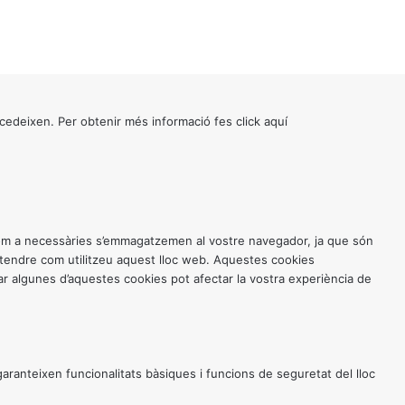
cedeixen. Per obtenir més informació fes click
aquí
 com a necessàries s’emmagatzemen al vostre navegador, ja que són
entendre com utilitzeu aquest lloc web. Aquestes cookies
 algunes d’aquestes cookies pot afectar la vostra experiència de
anteixen funcionalitats bàsiques i funcions de seguretat del lloc