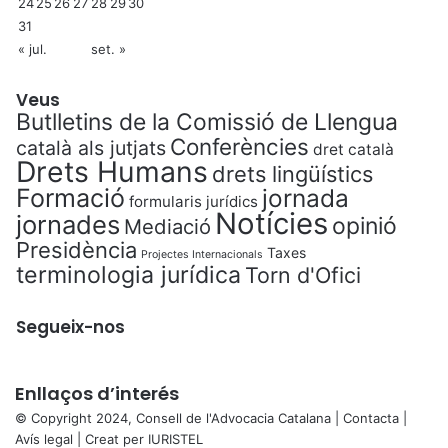
24
25
26
27
28
29
30
31
« jul.
set. »
Veus
Butlletins de la Comissió de Llengua
Conferències
català als jutjats
dret català
Drets Humans
drets lingüístics
Formació
jornada
formularis jurídics
Notícies
jornades
opinió
Mediació
Presidència
Taxes
Projectes Internacionals
terminologia jurídica
Torn d'Ofici
Segueix-nos
Enllaços d’interés
© Copyright 2024, Consell de l'Advocacia Catalana |
Contacta
|
Avís legal
| Creat per
IURISTEL