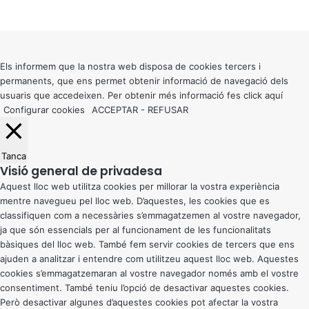
X
Back
to
top
button
Els informem que la nostra web disposa de cookies tercers i
permanents, que ens permet obtenir informació de navegació dels
usuaris que accedeixen. Per obtenir més informació fes click
aquí
Configurar cookies
ACCEPTAR
-
REFUSAR
Tanca
Visió general de privadesa
Aquest lloc web utilitza cookies per millorar la vostra experiència
mentre navegueu pel lloc web. D’aquestes, les cookies que es
classifiquen com a necessàries s’emmagatzemen al vostre navegador,
ja que són essencials per al funcionament de les funcionalitats
bàsiques del lloc web. També fem servir cookies de tercers que ens
ajuden a analitzar i entendre com utilitzeu aquest lloc web. Aquestes
cookies s’emmagatzemaran al vostre navegador només amb el vostre
consentiment. També teniu l’opció de desactivar aquestes cookies.
Però desactivar algunes d’aquestes cookies pot afectar la vostra