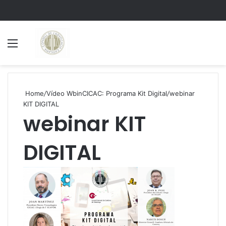
Menu
S
Home
/
Vídeo WbinCICAC: Programa Kit Digital
/
webinar
KIT DIGITAL
webinar KIT
DIGITAL