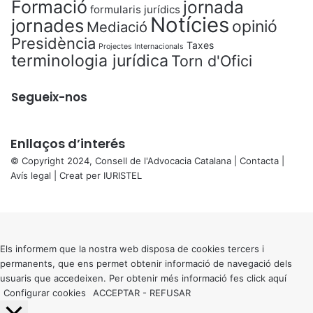
Formació
jornada
formularis jurídics
Notícies
jornades
opinió
Mediació
Presidència
Taxes
Projectes Internacionals
terminologia jurídica
Torn d'Ofici
Segueix-nos
Enllaços d’interés
© Copyright 2024, Consell de l'Advocacia Catalana |
Contacta
|
Avís legal
| Creat per
IURISTEL
X
Back
to
top
button
Els informem que la nostra web disposa de cookies tercers i
permanents, que ens permet obtenir informació de navegació dels
usuaris que accedeixen. Per obtenir més informació fes click
aquí
Configurar cookies
ACCEPTAR
-
REFUSAR