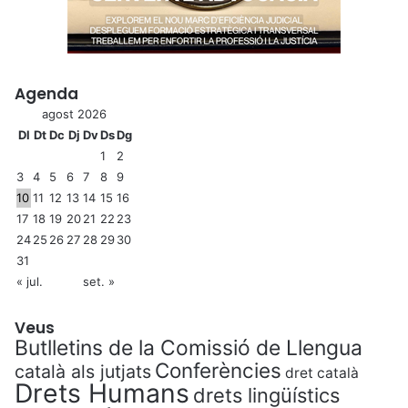
Agenda
agost 2026
Dl
Dt
Dc
Dj
Dv
Ds
Dg
1
2
3
4
5
6
7
8
9
10
11
12
13
14
15
16
17
18
19
20
21
22
23
24
25
26
27
28
29
30
31
« jul.
set. »
Veus
Butlletins de la Comissió de Llengua
Conferències
català als jutjats
dret català
Drets Humans
drets lingüístics