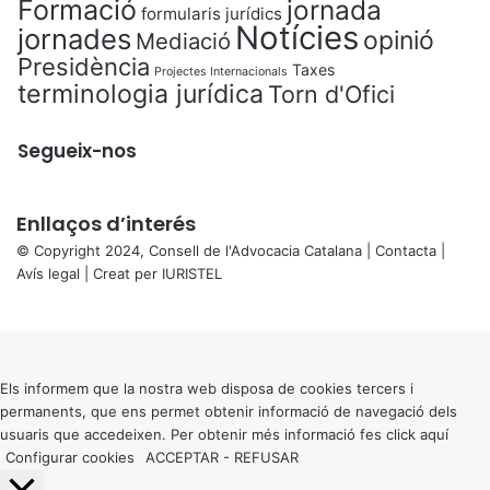
Formació
jornada
formularis jurídics
Notícies
jornades
opinió
Mediació
Presidència
Taxes
Projectes Internacionals
terminologia jurídica
Torn d'Ofici
Segueix-nos
Enllaços d’interés
© Copyright 2024, Consell de l'Advocacia Catalana |
Contacta
|
Avís legal
| Creat per
IURISTEL
X
Back
to
top
button
Els informem que la nostra web disposa de cookies tercers i
permanents, que ens permet obtenir informació de navegació dels
usuaris que accedeixen. Per obtenir més informació fes click
aquí
Configurar cookies
ACCEPTAR
-
REFUSAR