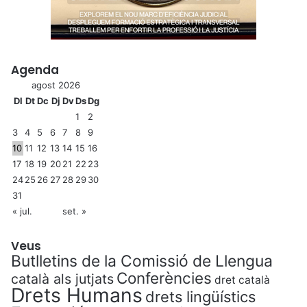
Agenda
agost 2026
Dl
Dt
Dc
Dj
Dv
Ds
Dg
1
2
3
4
5
6
7
8
9
10
11
12
13
14
15
16
17
18
19
20
21
22
23
24
25
26
27
28
29
30
31
« jul.
set. »
Veus
Butlletins de la Comissió de Llengua
Conferències
català als jutjats
dret català
Drets Humans
drets lingüístics