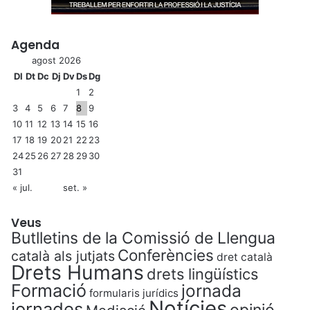
Agenda
agost 2026
Dl
Dt
Dc
Dj
Dv
Ds
Dg
1
2
3
4
5
6
7
8
9
10
11
12
13
14
15
16
17
18
19
20
21
22
23
24
25
26
27
28
29
30
31
« jul.
set. »
Veus
Butlletins de la Comissió de Llengua
Conferències
català als jutjats
dret català
Drets Humans
drets lingüístics
Formació
jornada
formularis jurídics
Notícies
jornades