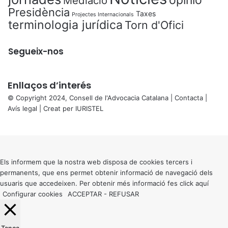
opinió
Mediació
Presidència
Taxes
Projectes Internacionals
terminologia jurídica
Torn d'Ofici
Segueix-nos
Enllaços d’interés
© Copyright 2024, Consell de l'Advocacia Catalana |
Contacta
|
Avís legal
| Creat per
IURISTEL
X
Back
to
top
button
Els informem que la nostra web disposa de cookies tercers i
permanents, que ens permet obtenir informació de navegació dels
usuaris que accedeixen. Per obtenir més informació fes click
aquí
Configurar cookies
ACCEPTAR
-
REFUSAR