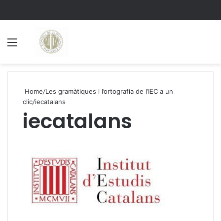
Menu
S
Home
/
Les gramàtiques i l’ortografia de l’IEC a un
clic
/
iecatalans
iecatalans