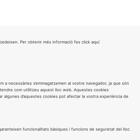
cedeixen. Per obtenir més informació fes click
aquí
 com a necessàries s’emmagatzemen al vostre navegador, ja que són
entendre com utilitzeu aquest lloc web. Aquestes cookies
 algunes d’aquestes cookies pot afectar la vostra experiència de
anteixen funcionalitats bàsiques i funcions de seguretat del lloc