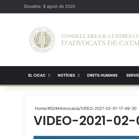
Dissabte, 8 agost de 2026
EL CICAC
NOTÍCIES
DRETS HUMANS
SERVEI
Home
/
#SOMAdvocacia
/
VIDEO-2021-02-01-17-49-30
VIDEO-2021-02-
Reproductor
de