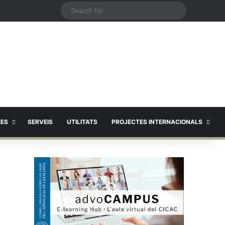
X
Search
for
EES
SERVEIS
UTILITATS
PROJECTES INTERNACIONALS