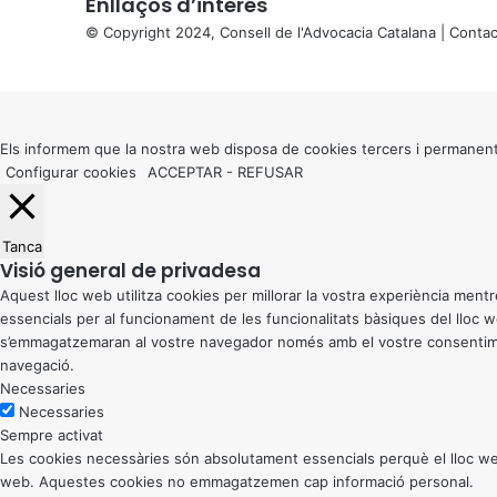
Enllaços d’interés
© Copyright 2024, Consell de l'Advocacia Catalana |
Contac
X
Back
to
top
button
Els informem que la nostra web disposa de cookies tercers i permanent
Configurar cookies
ACCEPTAR
-
REFUSAR
Tanca
Visió general de privadesa
Aquest lloc web utilitza cookies per millorar la vostra experiència me
essencials per al funcionament de les funcionalitats bàsiques del lloc
s’emmagatzemaran al vostre navegador només amb el vostre consentiment
navegació.
Necessaries
Necessaries
Sempre activat
Les cookies necessàries són absolutament essencials perquè el lloc web
web. Aquestes cookies no emmagatzemen cap informació personal.