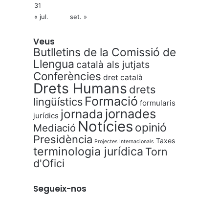
31
« jul.
set. »
Veus
Butlletins de la Comissió de
Llengua
català als jutjats
Conferències
dret català
Drets Humans
drets
Formació
lingüístics
formularis
jornades
jornada
jurídics
Notícies
opinió
Mediació
Presidència
Taxes
Projectes Internacionals
terminologia jurídica
Torn
d'Ofici
Segueix-nos