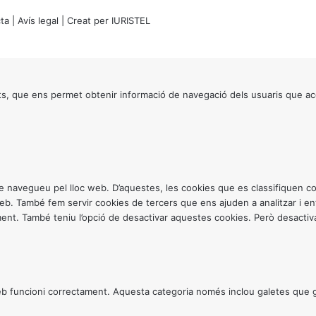
ta
|
Avís legal
| Creat per
IURISTEL
s, que ens permet obtenir informació de navegació dels usuaris que ac
ntre navegueu pel lloc web. D’aquestes, les cookies que es classifiquen
 web. També fem servir cookies de tercers que ens ajuden a analitzar i 
. També teniu l’opció de desactivar aquestes cookies. Però desactivar
 funcioni correctament. Aquesta categoria només inclou galetes que gar