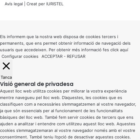
Avís legal
| Creat per
IURISTEL
X
Back
to
top
button
Els informem que la nostra web disposa de cookies tercers i
permanents, que ens permet obtenir informació de navegació dels
usuaris que accedeixen. Per obtenir més informació fes click
aquí
Configurar cookies
ACCEPTAR
-
REFUSAR
Tanca
Visió general de privadesa
Aquest lloc web utilitza cookies per millorar la vostra experiència
mentre navegueu pel lloc web. D’aquestes, les cookies que es
classifiquen com a necessàries s’emmagatzemen al vostre navegador,
ja que són essencials per al funcionament de les funcionalitats
bàsiques del lloc web. També fem servir cookies de tercers que ens
ajuden a analitzar i entendre com utilitzeu aquest lloc web. Aquestes
cookies s’emmagatzemaran al vostre navegador només amb el vostre
consentiment. També teniu l’opció de desactivar aquestes cookies.