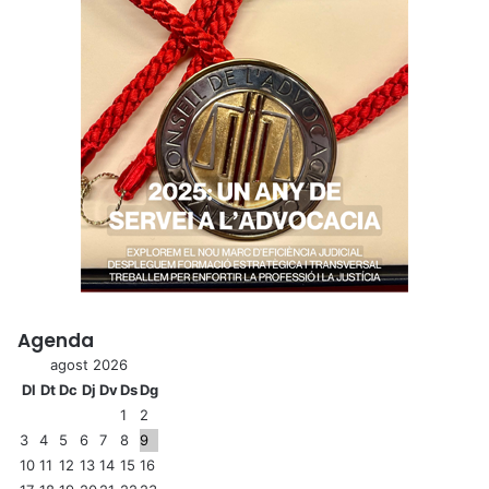
Agenda
agost 2026
Dl
Dt
Dc
Dj
Dv
Ds
Dg
1
2
3
4
5
6
7
8
9
10
11
12
13
14
15
16