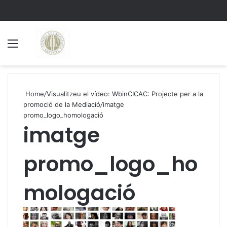
Menu
S
Home
/
Visualitzeu el vídeo: WbinCICAC: Projecte per a la
promoció de la Mediació
/
imatge
promo_logo_homologació
imatge
promo_logo_ho
mologació