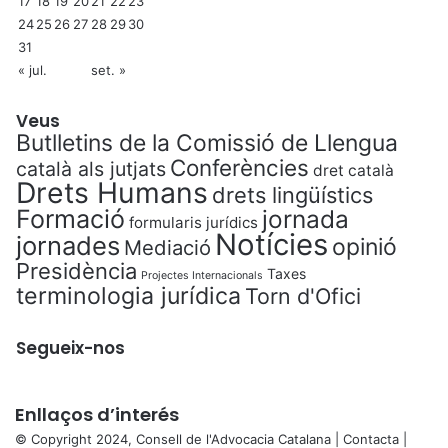
17
18
19
20
21
22
23
24
25
26
27
28
29
30
31
« jul.
set. »
Veus
Butlletins de la Comissió de Llengua
Conferències
català als jutjats
dret català
Drets Humans
drets lingüístics
Formació
jornada
formularis jurídics
Notícies
jornades
opinió
Mediació
Presidència
Taxes
Projectes Internacionals
terminologia jurídica
Torn d'Ofici
Segueix-nos
Enllaços d’interés
© Copyright 2024, Consell de l'Advocacia Catalana |
Contacta
|