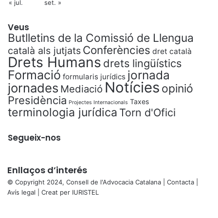
« jul.
set. »
Veus
Butlletins de la Comissió de Llengua
Conferències
català als jutjats
dret català
Drets Humans
drets lingüístics
Formació
jornada
formularis jurídics
Notícies
jornades
opinió
Mediació
Presidència
Taxes
Projectes Internacionals
terminologia jurídica
Torn d'Ofici
Segueix-nos
Enllaços d’interés
© Copyright 2024, Consell de l'Advocacia Catalana |
Contacta
|
Avís legal
| Creat per
IURISTEL
X
Back