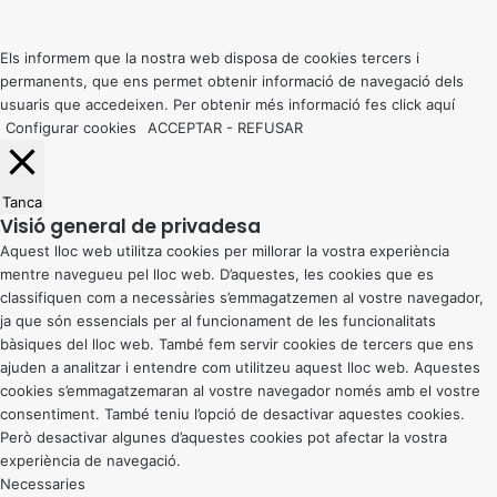
to
top
button
Els informem que la nostra web disposa de cookies tercers i
permanents, que ens permet obtenir informació de navegació dels
usuaris que accedeixen. Per obtenir més informació fes click
aquí
Configurar cookies
ACCEPTAR
-
REFUSAR
Tanca
Visió general de privadesa
Aquest lloc web utilitza cookies per millorar la vostra experiència
mentre navegueu pel lloc web. D’aquestes, les cookies que es
classifiquen com a necessàries s’emmagatzemen al vostre navegador,
ja que són essencials per al funcionament de les funcionalitats
bàsiques del lloc web. També fem servir cookies de tercers que ens
ajuden a analitzar i entendre com utilitzeu aquest lloc web. Aquestes
cookies s’emmagatzemaran al vostre navegador només amb el vostre
consentiment. També teniu l’opció de desactivar aquestes cookies.
Però desactivar algunes d’aquestes cookies pot afectar la vostra
experiència de navegació.
Necessaries