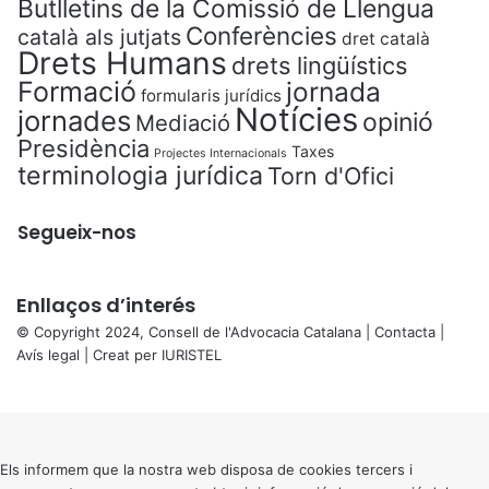
Butlletins de la Comissió de Llengua
Conferències
català als jutjats
dret català
Drets Humans
drets lingüístics
Formació
jornada
formularis jurídics
Notícies
jornades
opinió
Mediació
Presidència
Taxes
Projectes Internacionals
terminologia jurídica
Torn d'Ofici
Segueix-nos
Enllaços d’interés
© Copyright 2024, Consell de l'Advocacia Catalana |
Contacta
|
Avís legal
| Creat per
IURISTEL
X
Back
to
top
button
Els informem que la nostra web disposa de cookies tercers i