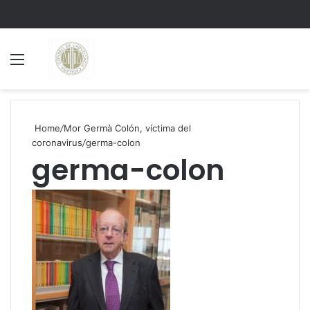
Menu
S
Home
/
Mor Germà Colón, víctima del
coronavirus
/
germa-colon
germa-colon