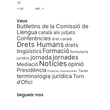
31
« jul.
set. »
Veus
Butlletins de la Comissió de
Llengua
català als jutjats
Conferències
dret català
Drets Humans
drets
Formació
lingüístics
formularis
jornades
jornada
jurídics
Notícies
opinió
Mediació
Presidència
Taxes
Projectes Internacionals
terminologia jurídica
Torn
d'Ofici
Segueix-nos