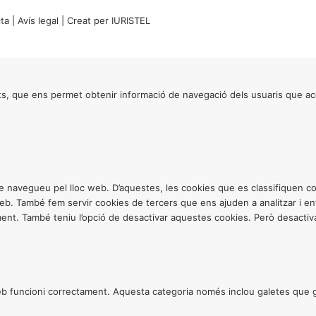
ta
|
Avís legal
| Creat per
IURISTEL
s, que ens permet obtenir informació de navegació dels usuaris que ac
ntre navegueu pel lloc web. D’aquestes, les cookies que es classifiquen
 web. També fem servir cookies de tercers que ens ajuden a analitzar i 
. També teniu l’opció de desactivar aquestes cookies. Però desactivar
 funcioni correctament. Aquesta categoria només inclou galetes que gar