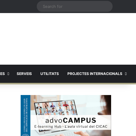
X
Search
for
EES
SERVEIS
UTILITATS
PROJECTES INTERNACIONALS