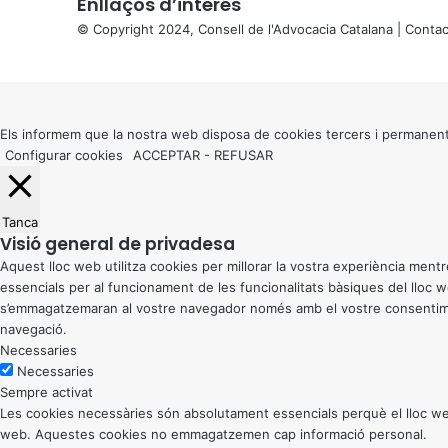
Enllaços d’interés
© Copyright 2024, Consell de l'Advocacia Catalana |
Contac
X
Back
to
top
button
Els informem que la nostra web disposa de cookies tercers i permanent
Configurar cookies
ACCEPTAR
-
REFUSAR
Tanca
Visió general de privadesa
Aquest lloc web utilitza cookies per millorar la vostra experiència me
essencials per al funcionament de les funcionalitats bàsiques del lloc
s’emmagatzemaran al vostre navegador només amb el vostre consentiment
navegació.
Necessaries
Necessaries
Sempre activat
Les cookies necessàries són absolutament essencials perquè el lloc web
web. Aquestes cookies no emmagatzemen cap informació personal.