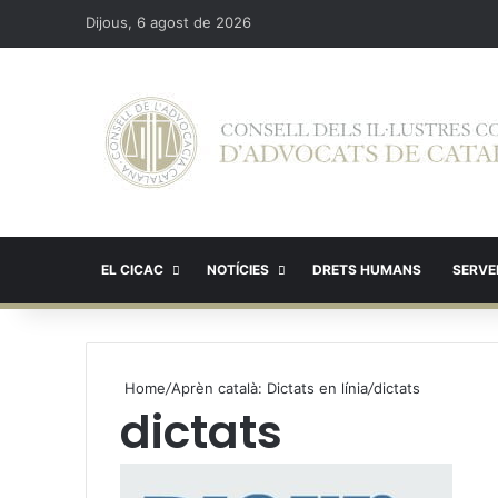
Dijous, 6 agost de 2026
EL CICAC
NOTÍCIES
DRETS HUMANS
SERVEI
Home
/
Aprèn català: Dictats en línia
/
dictats
dictats