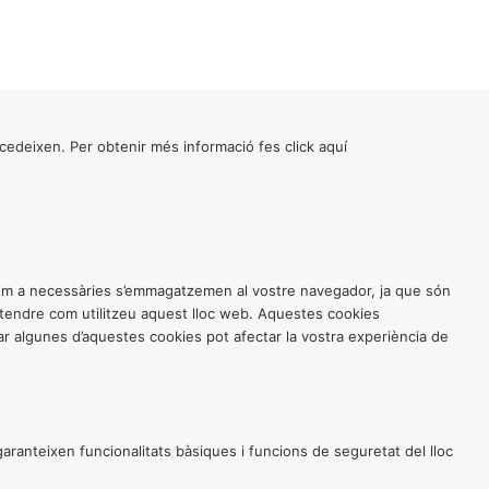
cedeixen. Per obtenir més informació fes click
aquí
 com a necessàries s’emmagatzemen al vostre navegador, ja que són
entendre com utilitzeu aquest lloc web. Aquestes cookies
 algunes d’aquestes cookies pot afectar la vostra experiència de
anteixen funcionalitats bàsiques i funcions de seguretat del lloc