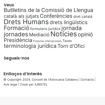
Veus
Butlletins de la Comissió de Llengua
Conferències
català als jutjats
dret català
Drets Humans
drets lingüístics
Formació
jornada
formularis jurídics
Notícies
jornades
opinió
Mediació
Presidència
Taxes
Projectes Internacionals
terminologia jurídica
Torn d'Ofici
Segueix-nos
Enllaços d’interés
© Copyright 2024, Consell de l'Advocacia Catalana |
Contacta
|
Avís legal
| Creat per
IURISTEL
X
Back
to
top