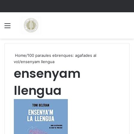
Menu
S
Home
/
100 paraules ebrenques: agafades al
vol
/
ensenyam llengua
ensenyam
llengua