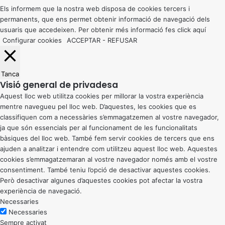
button
Els informem que la nostra web disposa de cookies tercers i
permanents, que ens permet obtenir informació de navegació dels
usuaris que accedeixen. Per obtenir més informació fes click
aquí
Configurar cookies
ACCEPTAR
-
REFUSAR
Tanca
Visió general de privadesa
Aquest lloc web utilitza cookies per millorar la vostra experiència
mentre navegueu pel lloc web. D’aquestes, les cookies que es
classifiquen com a necessàries s’emmagatzemen al vostre navegador,
ja que són essencials per al funcionament de les funcionalitats
bàsiques del lloc web. També fem servir cookies de tercers que ens
ajuden a analitzar i entendre com utilitzeu aquest lloc web. Aquestes
cookies s’emmagatzemaran al vostre navegador només amb el vostre
consentiment. També teniu l’opció de desactivar aquestes cookies.
Però desactivar algunes d’aquestes cookies pot afectar la vostra
experiència de navegació.
Necessaries
Necessaries
Sempre activat