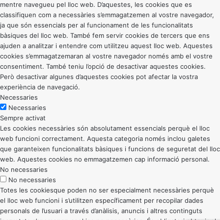
mentre navegueu pel lloc web. D’aquestes, les cookies que es
classifiquen com a necessàries s’emmagatzemen al vostre navegador,
ja que són essencials per al funcionament de les funcionalitats
bàsiques del lloc web. També fem servir cookies de tercers que ens
ajuden a analitzar i entendre com utilitzeu aquest lloc web. Aquestes
cookies s’emmagatzemaran al vostre navegador només amb el vostre
consentiment. També teniu l’opció de desactivar aquestes cookies.
Però desactivar algunes d’aquestes cookies pot afectar la vostra
experiència de navegació.
Necessaries
Necessaries
Sempre activat
Les cookies necessàries són absolutament essencials perquè el lloc
web funcioni correctament. Aquesta categoria només inclou galetes
que garanteixen funcionalitats bàsiques i funcions de seguretat del lloc
web. Aquestes cookies no emmagatzemen cap informació personal.
No necessaries
No necessaries
Totes les cookiesque poden no ser especialment necessàries perquè
el lloc web funcioni i s’utilitzen específicament per recopilar dades
personals de l’usuari a través d’anàlisis, anuncis i altres continguts