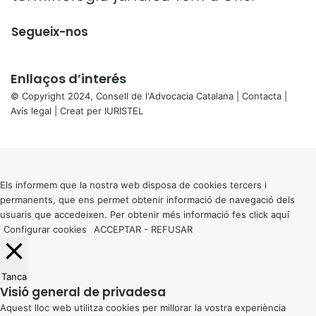
Segueix-nos
Enllaços d’interés
© Copyright 2024, Consell de l'Advocacia Catalana |
Contacta
|
Avís legal
| Creat per
IURISTEL
X
Back
to
top
button
Els informem que la nostra web disposa de cookies tercers i
permanents, que ens permet obtenir informació de navegació dels
usuaris que accedeixen. Per obtenir més informació fes click
aquí
Configurar cookies
ACCEPTAR
-
REFUSAR
Tanca
Visió general de privadesa
Aquest lloc web utilitza cookies per millorar la vostra experiència