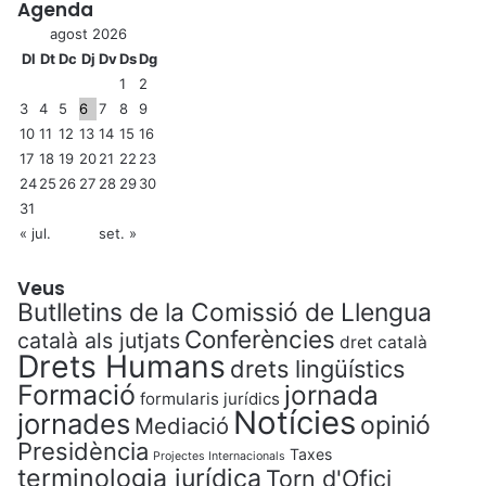
Agenda
agost 2026
Dl
Dt
Dc
Dj
Dv
Ds
Dg
1
2
3
4
5
6
7
8
9
10
11
12
13
14
15
16
17
18
19
20
21
22
23
24
25
26
27
28
29
30
31
« jul.
set. »
Veus
Butlletins de la Comissió de Llengua
Conferències
català als jutjats
dret català
Drets Humans
drets lingüístics
Formació
jornada
formularis jurídics
Notícies
jornades
opinió
Mediació
Presidència
Taxes
Projectes Internacionals
terminologia jurídica
Torn d'Ofici