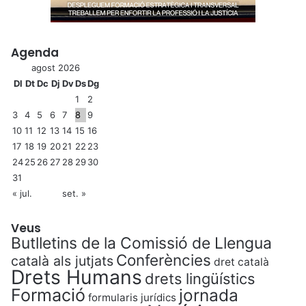
Agenda
agost 2026
Dl
Dt
Dc
Dj
Dv
Ds
Dg
1
2
3
4
5
6
7
8
9
10
11
12
13
14
15
16
17
18
19
20
21
22
23
24
25
26
27
28
29
30
31
« jul.
set. »
Veus
Butlletins de la Comissió de Llengua
Conferències
català als jutjats
dret català
Drets Humans
drets lingüístics
Formació
jornada
formularis jurídics