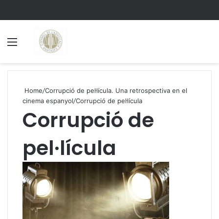
Menu
S
Home
/
Corrupció de pel·lícula. Una retrospectiva en el
cinema espanyol
/
Corrupció de pel·lícula
Corrupció de
pel·lícula