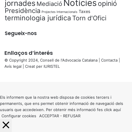
Notícies
jornades
opinió
Mediació
Presidència
Taxes
Projectes Internacionals
terminologia jurídica
Torn d'Ofici
Segueix-nos
Enllaços d’interés
© Copyright 2024, Consell de l'Advocacia Catalana |
Contacta
|
Avís legal
| Creat per
IURISTEL
X
Back
to
top
button
Els informem que la nostra web disposa de cookies tercers i
permanents, que ens permet obtenir informació de navegació dels
usuaris que accedeixen. Per obtenir més informació fes click
aquí
Configurar cookies
ACCEPTAR
-
REFUSAR