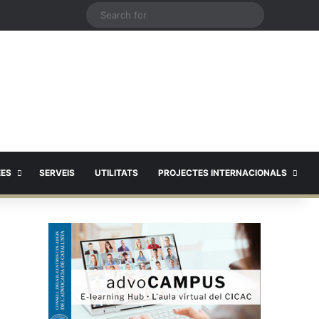
X
Search
for
EES
SERVEIS
UTILITATS
PROJECTES INTERNACIONALS