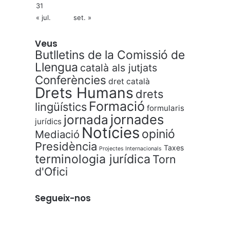
31
« jul.
set. »
Veus
Butlletins de la Comissió de
Llengua
català als jutjats
Conferències
dret català
Drets Humans
drets
Formació
lingüístics
formularis
jornades
jornada
jurídics
Notícies
opinió
Mediació
Presidència
Taxes
Projectes Internacionals
terminologia jurídica
Torn
d'Ofici
Segueix-nos