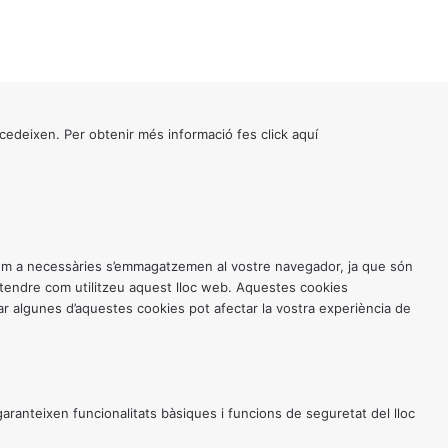
cedeixen. Per obtenir més informació fes click
aquí
 com a necessàries s’emmagatzemen al vostre navegador, ja que són
entendre com utilitzeu aquest lloc web. Aquestes cookies
 algunes d’aquestes cookies pot afectar la vostra experiència de
anteixen funcionalitats bàsiques i funcions de seguretat del lloc