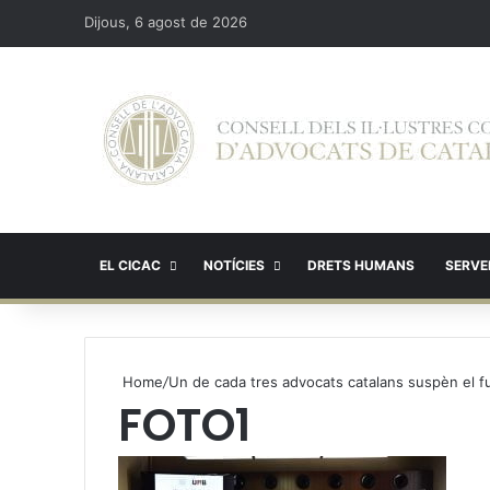
Dijous, 6 agost de 2026
EL CICAC
NOTÍCIES
DRETS HUMANS
SERVEI
Home
/
Un de cada tres advocats catalans suspèn el fu
FOTO1