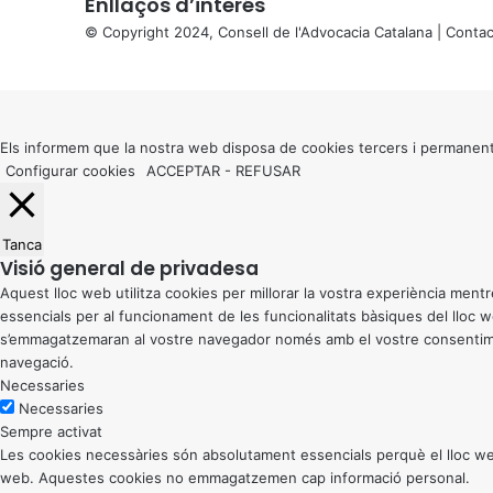
Enllaços d’interés
© Copyright 2024, Consell de l'Advocacia Catalana |
Contac
X
Back
to
top
button
Els informem que la nostra web disposa de cookies tercers i permanent
Configurar cookies
ACCEPTAR
-
REFUSAR
Tanca
Visió general de privadesa
Aquest lloc web utilitza cookies per millorar la vostra experiència me
essencials per al funcionament de les funcionalitats bàsiques del lloc
s’emmagatzemaran al vostre navegador només amb el vostre consentiment
navegació.
Necessaries
Necessaries
Sempre activat
Les cookies necessàries són absolutament essencials perquè el lloc web
web. Aquestes cookies no emmagatzemen cap informació personal.