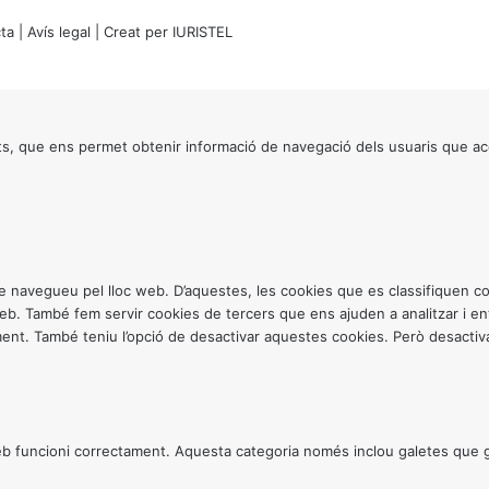
ta
|
Avís legal
| Creat per
IURISTEL
s, que ens permet obtenir informació de navegació dels usuaris que ac
ntre navegueu pel lloc web. D’aquestes, les cookies que es classifiquen
 web. També fem servir cookies de tercers que ens ajuden a analitzar i 
. També teniu l’opció de desactivar aquestes cookies. Però desactivar
 funcioni correctament. Aquesta categoria només inclou galetes que gar