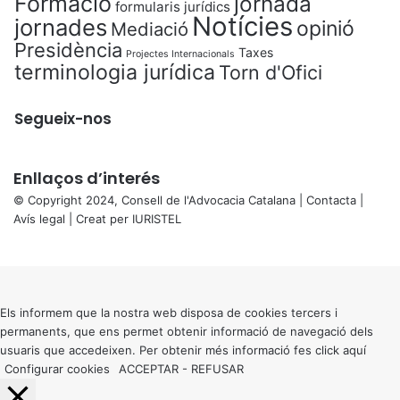
Formació
jornada
formularis jurídics
Notícies
jornades
opinió
Mediació
Presidència
Taxes
Projectes Internacionals
terminologia jurídica
Torn d'Ofici
Segueix-nos
Enllaços d’interés
© Copyright 2024, Consell de l'Advocacia Catalana |
Contacta
|
Avís legal
| Creat per
IURISTEL
X
Back
to
top
button
Els informem que la nostra web disposa de cookies tercers i
permanents, que ens permet obtenir informació de navegació dels
usuaris que accedeixen. Per obtenir més informació fes click
aquí
Configurar cookies
ACCEPTAR
-
REFUSAR