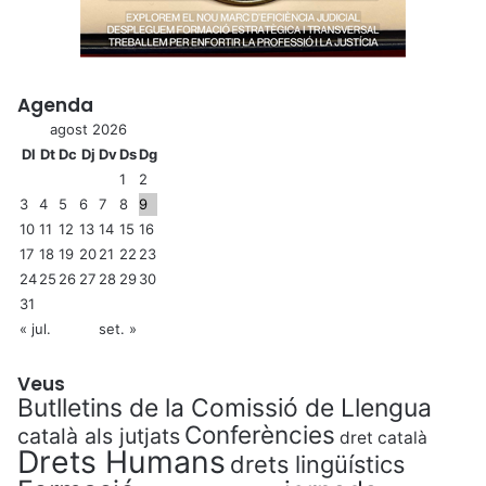
Agenda
agost 2026
Dl
Dt
Dc
Dj
Dv
Ds
Dg
1
2
3
4
5
6
7
8
9
10
11
12
13
14
15
16
17
18
19
20
21
22
23
24
25
26
27
28
29
30
31
« jul.
set. »
Veus
Butlletins de la Comissió de Llengua
Conferències
català als jutjats
dret català
Drets Humans
drets lingüístics