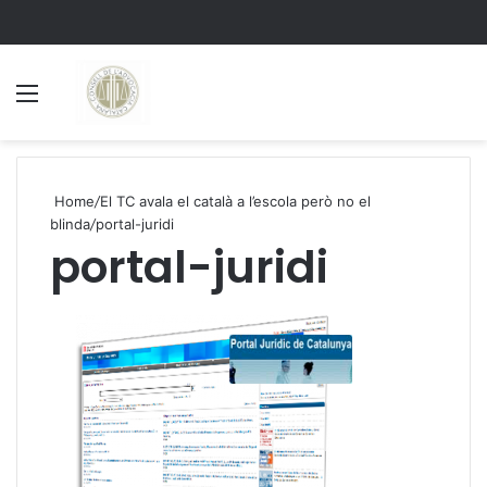
Menu
S
Home
/
El TC avala el català a l’escola però no el
blinda
/
portal-juridi
portal-juridi