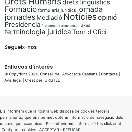
Drets Humans
drets lingüístics
Formació
jornada
formularis jurídics
Notícies
jornades
opinió
Mediació
Presidència
Taxes
Projectes Internacionals
terminologia jurídica
Torn d'Ofici
Segueix-nos
Enllaços d’interés
© Copyright 2024, Consell de l'Advocacia Catalana |
Contacta
|
Avís legal
| Creat per
IURISTEL
X
Back
to
top
button
Els informem que la nostra web disposa de cookies tercers i
permanents, que ens permet obtenir informació de navegació dels
usuaris que accedeixen. Per obtenir més informació fes click
aquí
Configurar cookies
ACCEPTAR
-
REFUSAR