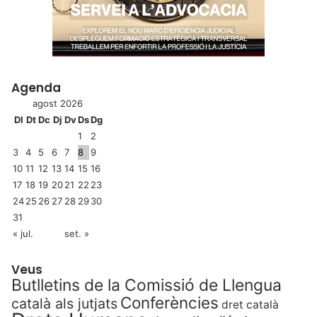
Agenda
agost 2026
Dl
Dt
Dc
Dj
Dv
Ds
Dg
1
2
3
4
5
6
7
8
9
10
11
12
13
14
15
16
17
18
19
20
21
22
23
24
25
26
27
28
29
30
31
« jul.
set. »
Veus
Butlletins de la Comissió de Llengua
Conferències
català als jutjats
dret català