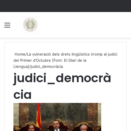
Menu
S
Home
/
La vulneració dels drets lingüístics irromp al judici
del Primer d’Octubre [Font: El Diari de la
Llengua]
/
judici_democràcia
judici_democrà
cia