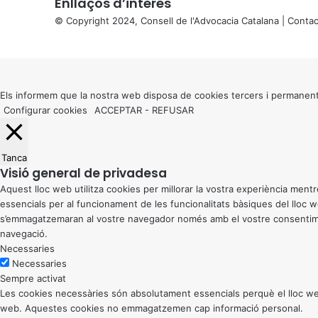
Enllaços d’interés
© Copyright 2024, Consell de l'Advocacia Catalana |
Contac
X
Back
to
top
button
Els informem que la nostra web disposa de cookies tercers i permanent
Configurar cookies
ACCEPTAR
-
REFUSAR
Tanca
Visió general de privadesa
Aquest lloc web utilitza cookies per millorar la vostra experiència me
essencials per al funcionament de les funcionalitats bàsiques del lloc
s’emmagatzemaran al vostre navegador només amb el vostre consentiment
navegació.
Necessaries
Necessaries
Sempre activat
Les cookies necessàries són absolutament essencials perquè el lloc web
web. Aquestes cookies no emmagatzemen cap informació personal.