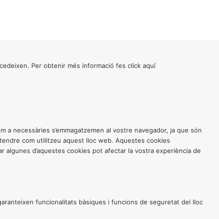
cedeixen. Per obtenir més informació fes click
aquí
 com a necessàries s’emmagatzemen al vostre navegador, ja que són
entendre com utilitzeu aquest lloc web. Aquestes cookies
 algunes d’aquestes cookies pot afectar la vostra experiència de
anteixen funcionalitats bàsiques i funcions de seguretat del lloc