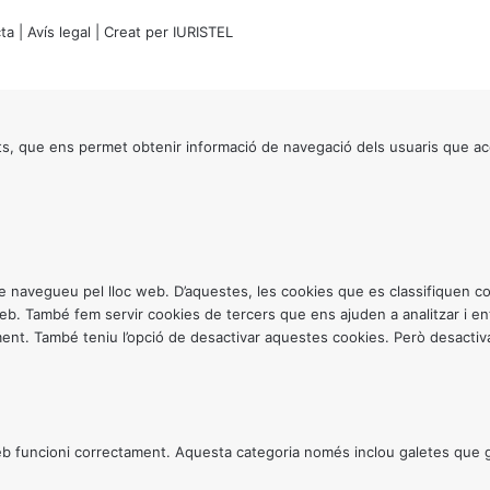
ta
|
Avís legal
| Creat per
IURISTEL
s, que ens permet obtenir informació de navegació dels usuaris que ac
ntre navegueu pel lloc web. D’aquestes, les cookies que es classifiquen
 web. També fem servir cookies de tercers que ens ajuden a analitzar i 
. També teniu l’opció de desactivar aquestes cookies. Però desactivar
 funcioni correctament. Aquesta categoria només inclou galetes que gar