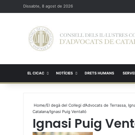
Dissabte, 8 agost de 2026
EL CICAC
NOTÍCIES
DRETS HUMANS
SERVEI
Home
/
El degà del Col·legi d’Advocats de Terrassa, Ign
Catalana
/
Ignasi Puig Ventalló
Ignasi Puig Vent