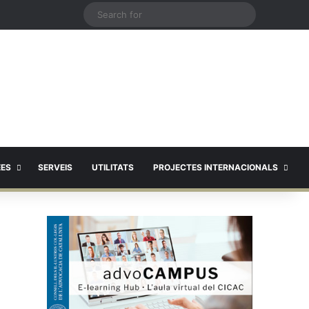
X
Search
for
EES
SERVEIS
UTILITATS
PROJECTES INTERNACIONALS