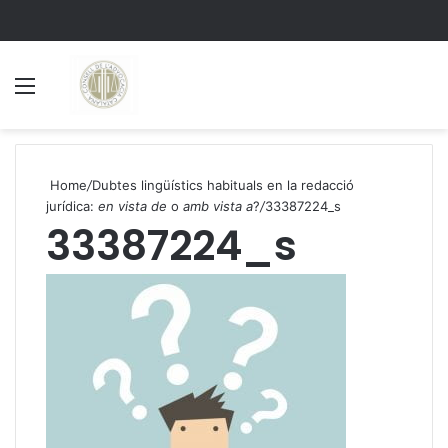
Menu
S
Home
/
Dubtes lingüístics habituals en la redacció
jurídica:
en vista de
o
amb vista a
?
/
33387224_s
33387224_s