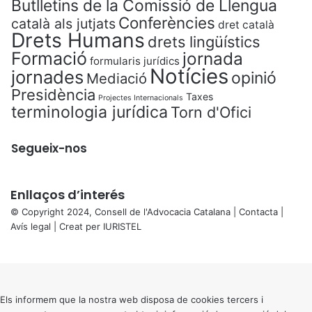
Butlletins de la Comissió de Llengua
Conferències
català als jutjats
dret català
Drets Humans
drets lingüístics
Formació
jornada
formularis jurídics
Notícies
jornades
opinió
Mediació
Presidència
Taxes
Projectes Internacionals
terminologia jurídica
Torn d'Ofici
Segueix-nos
Enllaços d’interés
© Copyright 2024, Consell de l'Advocacia Catalana |
Contacta
|
Avís legal
| Creat per
IURISTEL
X
Back
to
top
button
Els informem que la nostra web disposa de cookies tercers i