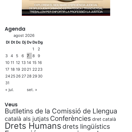
Agenda
agost 2026
Dl
Dt
Dc
Dj
Dv
Ds
Dg
1
2
3
4
5
6
7
8
9
10
11
12
13
14
15
16
17
18
19
20
21
22
23
24
25
26
27
28
29
30
31
« jul.
set. »
Veus
Butlletins de la Comissió de Llengua
Conferències
català als jutjats
dret català
Drets Humans
drets lingüístics