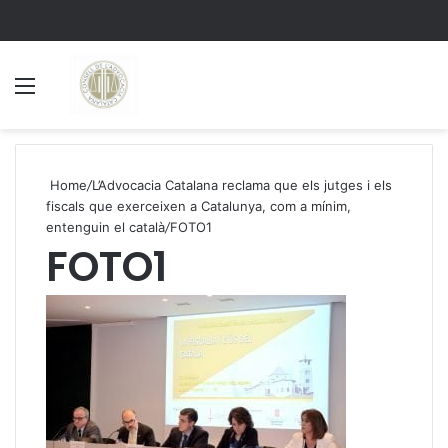
Menu
S
Home
/
L’Advocacia Catalana reclama que els jutges i els
fiscals que exerceixen a Catalunya, com a mínim,
entenguin el català
/
FOTO1
FOTO1