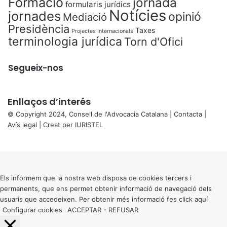
Formació
jornada
formularis jurídics
Notícies
jornades
opinió
Mediació
Presidència
Taxes
Projectes Internacionals
terminologia jurídica
Torn d'Ofici
Segueix-nos
Enllaços d’interés
© Copyright 2024, Consell de l'Advocacia Catalana |
Contacta
|
Avís legal
| Creat per
IURISTEL
X
Back
to
top
button
Els informem que la nostra web disposa de cookies tercers i
permanents, que ens permet obtenir informació de navegació dels
usuaris que accedeixen. Per obtenir més informació fes click
aquí
Configurar cookies
ACCEPTAR
-
REFUSAR