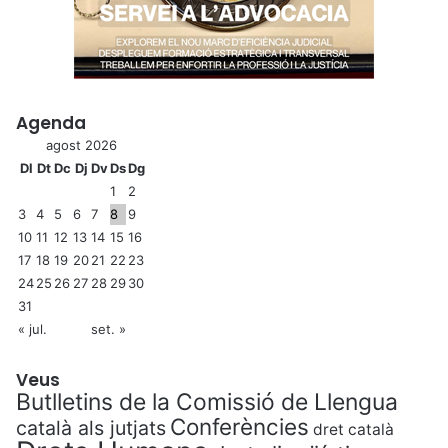
Agenda
agost 2026
Dl
Dt
Dc
Dj
Dv
Ds
Dg
1
2
3
4
5
6
7
8
9
10
11
12
13
14
15
16
17
18
19
20
21
22
23
24
25
26
27
28
29
30
31
« jul.
set. »
Veus
Butlletins de la Comissió de Llengua
Conferències
català als jutjats
dret català