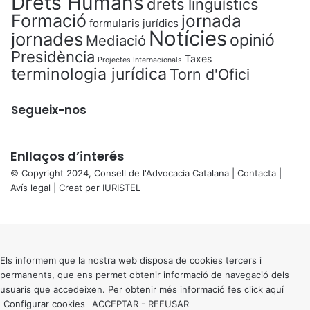
Drets Humans
drets lingüístics
Formació
jornada
formularis jurídics
Notícies
jornades
opinió
Mediació
Presidència
Taxes
Projectes Internacionals
terminologia jurídica
Torn d'Ofici
Segueix-nos
Enllaços d’interés
© Copyright 2024, Consell de l'Advocacia Catalana |
Contacta
|
Avís legal
| Creat per
IURISTEL
X
Back
to
top
button
Els informem que la nostra web disposa de cookies tercers i
permanents, que ens permet obtenir informació de navegació dels
usuaris que accedeixen. Per obtenir més informació fes click
aquí
Configurar cookies
ACCEPTAR
-
REFUSAR