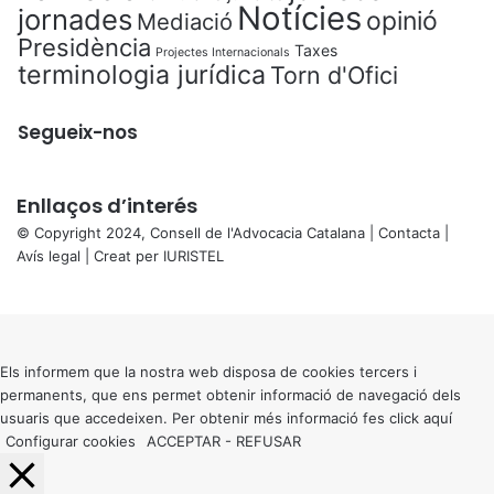
Notícies
jornades
opinió
Mediació
Presidència
Taxes
Projectes Internacionals
terminologia jurídica
Torn d'Ofici
Segueix-nos
Enllaços d’interés
© Copyright 2024, Consell de l'Advocacia Catalana |
Contacta
|
Avís legal
| Creat per
IURISTEL
X
Back
to
top
button
Els informem que la nostra web disposa de cookies tercers i
permanents, que ens permet obtenir informació de navegació dels
usuaris que accedeixen. Per obtenir més informació fes click
aquí
Configurar cookies
ACCEPTAR
-
REFUSAR