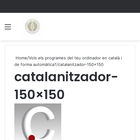
Menu
S
Home
/
Vols els programes del teu ordinador en català i
de forma automàtica?
/
catalanitzador-150×150
catalanitzador-
150×150