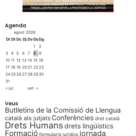
Agenda
agost 2026
Dl
Dt
Dc
Dj
Dv
Ds
Dg
1
2
3
4
5
6
7
8
9
10
11
12
13
14
15
16
17
18
19
20
21
22
23
24
25
26
27
28
29
30
31
« jul.
set. »
Veus
Butlletins de la Comissió de Llengua
Conferències
català als jutjats
dret català
Drets Humans
drets lingüístics
Formació
jornada
formularis jurídics