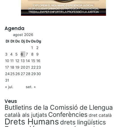
Agenda
agost 2026
Dl
Dt
Dc
Dj
Dv
Ds
Dg
1
2
3
4
5
6
7
8
9
10
11
12
13
14
15
16
17
18
19
20
21
22
23
24
25
26
27
28
29
30
31
« jul.
set. »
Veus
Butlletins de la Comissió de Llengua
Conferències
català als jutjats
dret català
Drets Humans
drets lingüístics