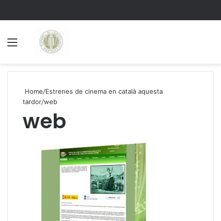
Menu
S
Home
/
Estrenes de cinema en català aquesta
tardor
/
web
web