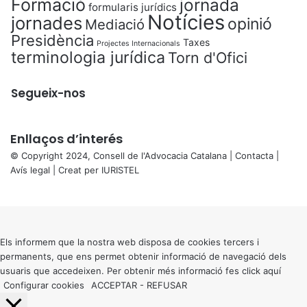
Formació
jornada
formularis jurídics
Notícies
jornades
opinió
Mediació
Presidència
Taxes
Projectes Internacionals
terminologia jurídica
Torn d'Ofici
Segueix-nos
Enllaços d’interés
© Copyright 2024, Consell de l'Advocacia Catalana |
Contacta
|
Avís legal
| Creat per
IURISTEL
X
Back
to
top
button
Els informem que la nostra web disposa de cookies tercers i
permanents, que ens permet obtenir informació de navegació dels
usuaris que accedeixen. Per obtenir més informació fes click
aquí
Configurar cookies
ACCEPTAR
-
REFUSAR