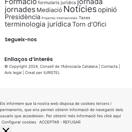
Formació
jornada
formularis jurídics
Notícies
jornades
opinió
Mediació
Presidència
Taxes
Projectes Internacionals
terminologia jurídica
Torn d'Ofici
Segueix-nos
Enllaços d’interés
© Copyright 2024, Consell de l'Advocacia Catalana |
Contacta
|
Avís legal
| Creat per
IURISTEL
X
Back
to
top
button
Els informem que la nostra web disposa de cookies tercers i
permanents, que ens permet obtenir informació de navegació dels
usuaris que accedeixen. Per obtenir més informació fes click
aquí
Configurar cookies
ACCEPTAR
-
REFUSAR