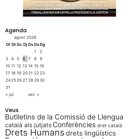
Agenda
agost 2026
Dl
Dt
Dc
Dj
Dv
Ds
Dg
1
2
3
4
5
6
7
8
9
10
11
12
13
14
15
16
17
18
19
20
21
22
23
24
25
26
27
28
29
30
31
« jul.
set. »
Veus
Butlletins de la Comissió de Llengua
Conferències
català als jutjats
dret català
Drets Humans
drets lingüístics