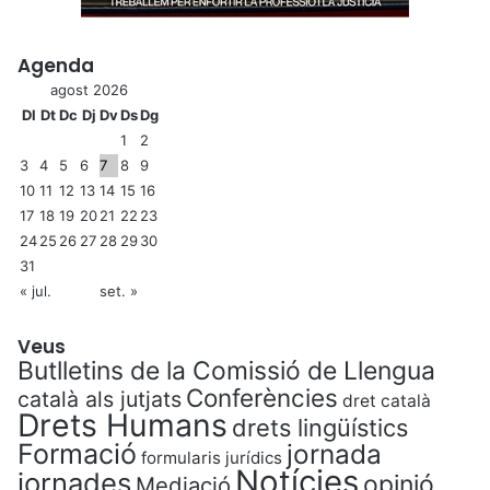
Agenda
agost 2026
Dl
Dt
Dc
Dj
Dv
Ds
Dg
1
2
3
4
5
6
7
8
9
10
11
12
13
14
15
16
17
18
19
20
21
22
23
24
25
26
27
28
29
30
31
« jul.
set. »
Veus
Butlletins de la Comissió de Llengua
Conferències
català als jutjats
dret català
Drets Humans
drets lingüístics
Formació
jornada
formularis jurídics
Notícies
jornades
opinió
Mediació