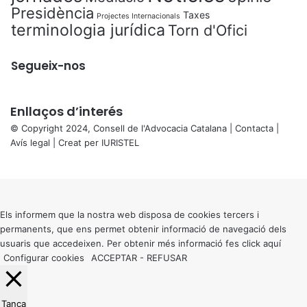
Presidència
Taxes
Projectes Internacionals
terminologia jurídica
Torn d'Ofici
Segueix-nos
Enllaços d’interés
© Copyright 2024, Consell de l'Advocacia Catalana |
Contacta
|
Avís legal
| Creat per
IURISTEL
X
Back
to
top
button
Els informem que la nostra web disposa de cookies tercers i
permanents, que ens permet obtenir informació de navegació dels
usuaris que accedeixen. Per obtenir més informació fes click
aquí
Configurar cookies
ACCEPTAR
-
REFUSAR
Tanca