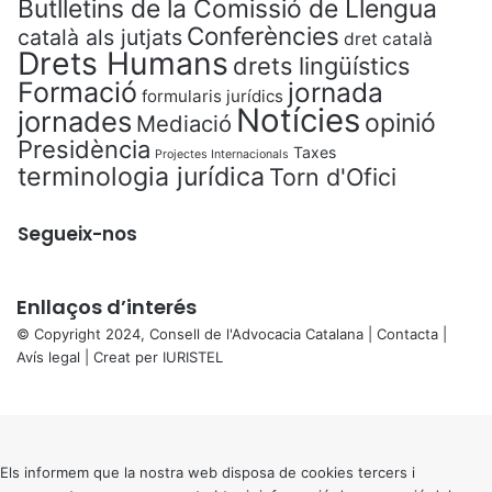
Butlletins de la Comissió de Llengua
Conferències
català als jutjats
dret català
Drets Humans
drets lingüístics
Formació
jornada
formularis jurídics
Notícies
jornades
opinió
Mediació
Presidència
Taxes
Projectes Internacionals
terminologia jurídica
Torn d'Ofici
Segueix-nos
Enllaços d’interés
© Copyright 2024, Consell de l'Advocacia Catalana |
Contacta
|
Avís legal
| Creat per
IURISTEL
X
Back
to
top
button
Els informem que la nostra web disposa de cookies tercers i