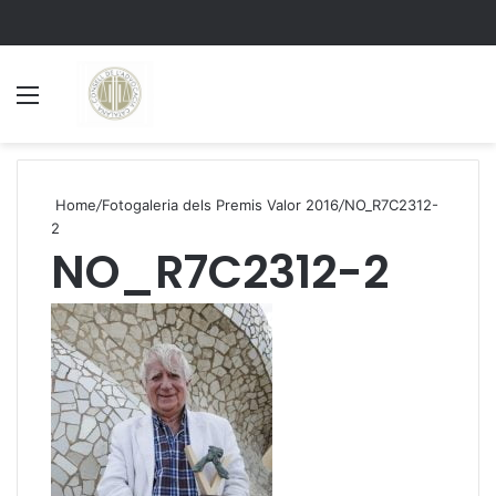
Menu
S
Home
/
Fotogaleria dels Premis Valor 2016
/
NO_R7C2312-
2
NO_R7C2312-2