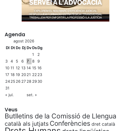
Agenda
agost 2026
Dl
Dt
Dc
Dj
Dv
Ds
Dg
1
2
3
4
5
6
7
8
9
10
11
12
13
14
15
16
17
18
19
20
21
22
23
24
25
26
27
28
29
30
31
« jul.
set. »
Veus
Butlletins de la Comissió de Llengua
Conferències
català als jutjats
dret català
Drets Humans