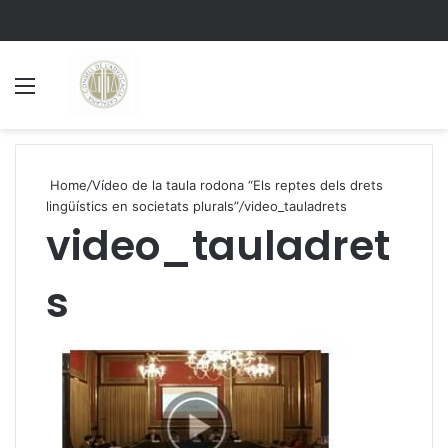
Menu
S
Home
/
Vídeo de la taula rodona “Els reptes dels drets
lingüístics en societats plurals”
/
video_tauladrets
video_tauladret
s