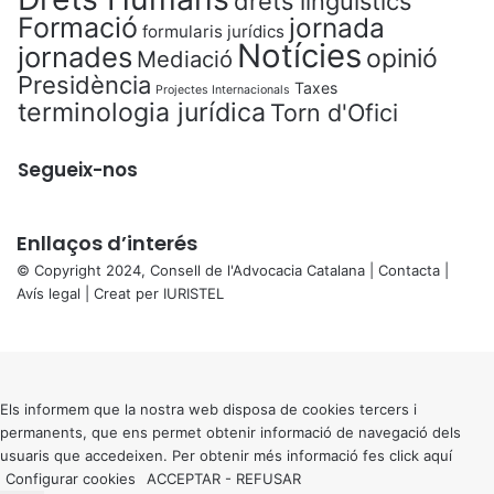
drets lingüístics
Formació
jornada
formularis jurídics
Notícies
jornades
opinió
Mediació
Presidència
Taxes
Projectes Internacionals
terminologia jurídica
Torn d'Ofici
Segueix-nos
Enllaços d’interés
© Copyright 2024, Consell de l'Advocacia Catalana |
Contacta
|
Avís legal
| Creat per
IURISTEL
X
Back
to
top
button
Els informem que la nostra web disposa de cookies tercers i
permanents, que ens permet obtenir informació de navegació dels
usuaris que accedeixen. Per obtenir més informació fes click
aquí
Configurar cookies
ACCEPTAR
-
REFUSAR