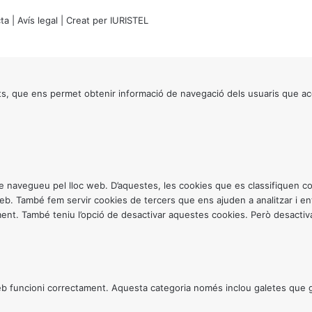
ta
|
Avís legal
| Creat per
IURISTEL
s, que ens permet obtenir informació de navegació dels usuaris que ac
ntre navegueu pel lloc web. D’aquestes, les cookies que es classifiquen
 web. També fem servir cookies de tercers que ens ajuden a analitzar i 
. També teniu l’opció de desactivar aquestes cookies. Però desactivar
 funcioni correctament. Aquesta categoria només inclou galetes que gar