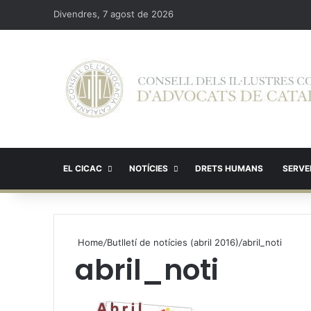
Divendres, 7 agost de 2026
EL CICAC
NOTÍCIES
DRETS HUMANS
SERVEI
Home
/
Butlletí de notícies (abril 2016)
/
abril_noti
abril_noti