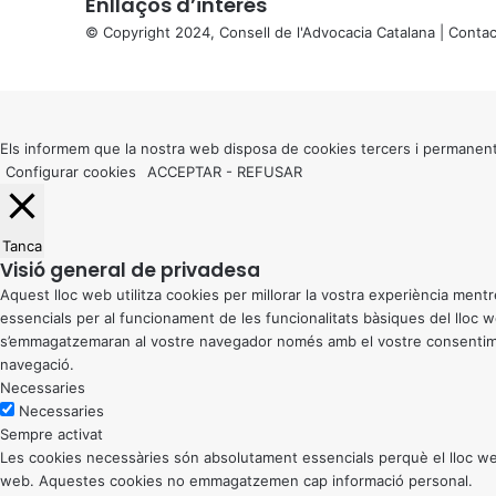
Enllaços d’interés
© Copyright 2024, Consell de l'Advocacia Catalana |
Contac
X
Back
to
top
button
Els informem que la nostra web disposa de cookies tercers i permanent
Configurar cookies
ACCEPTAR
-
REFUSAR
Tanca
Visió general de privadesa
Aquest lloc web utilitza cookies per millorar la vostra experiència me
essencials per al funcionament de les funcionalitats bàsiques del lloc
s’emmagatzemaran al vostre navegador només amb el vostre consentiment
navegació.
Necessaries
Necessaries
Sempre activat
Les cookies necessàries són absolutament essencials perquè el lloc web
web. Aquestes cookies no emmagatzemen cap informació personal.