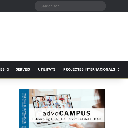
X
Search
for
EES
SERVEIS
UTILITATS
PROJECTES INTERNACIONALS