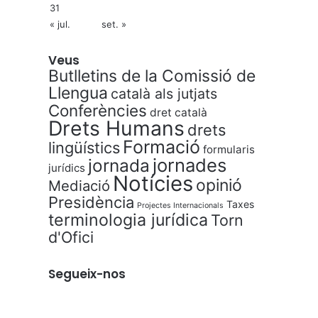
31
« jul.
set. »
Veus
Butlletins de la Comissió de
Llengua
català als jutjats
Conferències
dret català
Drets Humans
drets
Formació
lingüístics
formularis
jornades
jornada
jurídics
Notícies
opinió
Mediació
Presidència
Taxes
Projectes Internacionals
terminologia jurídica
Torn
d'Ofici
Segueix-nos