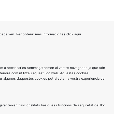
cedeixen. Per obtenir més informació fes click
aquí
 com a necessàries s’emmagatzemen al vostre navegador, ja que són
entendre com utilitzeu aquest lloc web. Aquestes cookies
 algunes d’aquestes cookies pot afectar la vostra experiència de
anteixen funcionalitats bàsiques i funcions de seguretat del lloc