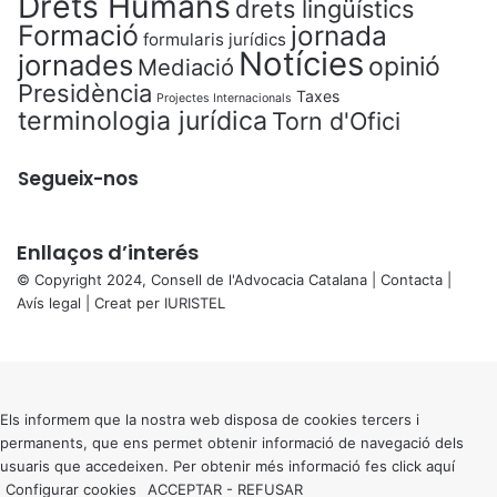
Drets Humans
drets lingüístics
Formació
jornada
formularis jurídics
Notícies
jornades
opinió
Mediació
Presidència
Taxes
Projectes Internacionals
terminologia jurídica
Torn d'Ofici
Segueix-nos
Enllaços d’interés
© Copyright 2024, Consell de l'Advocacia Catalana |
Contacta
|
Avís legal
| Creat per
IURISTEL
X
Back
to
top
button
Els informem que la nostra web disposa de cookies tercers i
permanents, que ens permet obtenir informació de navegació dels
usuaris que accedeixen. Per obtenir més informació fes click
aquí
Configurar cookies
ACCEPTAR
-
REFUSAR