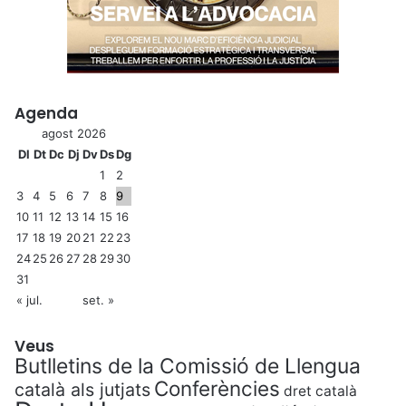
Agenda
agost 2026
Dl
Dt
Dc
Dj
Dv
Ds
Dg
1
2
3
4
5
6
7
8
9
10
11
12
13
14
15
16
17
18
19
20
21
22
23
24
25
26
27
28
29
30
31
« jul.
set. »
Veus
Butlletins de la Comissió de Llengua
Conferències
català als jutjats
dret català