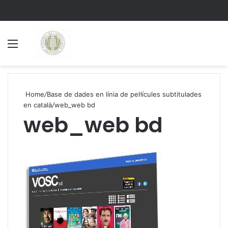
Menu
S
Home
/
Base de dades en línia de pel·lícules subtitulades
en català
/
web_web bd
web_web bd