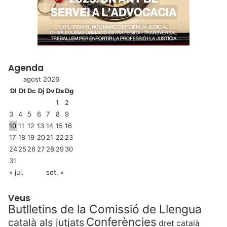
Agenda
agost 2026
Dl
Dt
Dc
Dj
Dv
Ds
Dg
1
2
3
4
5
6
7
8
9
10
11
12
13
14
15
16
17
18
19
20
21
22
23
24
25
26
27
28
29
30
31
« jul.
set. »
Veus
Butlletins de la Comissió de Llengua
Conferències
català als jutjats
dret català