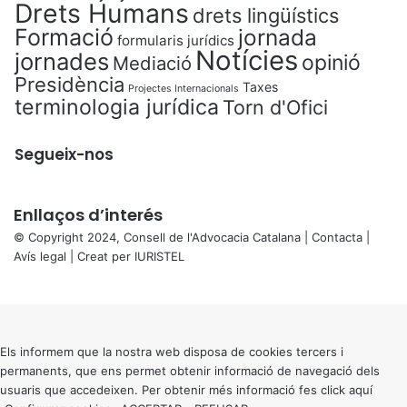
Drets Humans
drets lingüístics
Formació
jornada
formularis jurídics
Notícies
jornades
opinió
Mediació
Presidència
Taxes
Projectes Internacionals
terminologia jurídica
Torn d'Ofici
Segueix-nos
Enllaços d’interés
© Copyright 2024, Consell de l'Advocacia Catalana |
Contacta
|
Avís legal
| Creat per
IURISTEL
X
Back
to
top
button
Els informem que la nostra web disposa de cookies tercers i
permanents, que ens permet obtenir informació de navegació dels
usuaris que accedeixen. Per obtenir més informació fes click
aquí