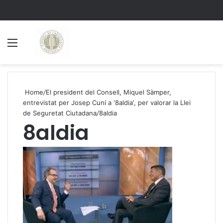
Menu
S
Home
/
El president del Consell, Miquel Sàmper,
entrevistat per Josep Cuní a '8aldia', per valorar la Llei
de Seguretat Ciutadana
/
8aldia
8aldia