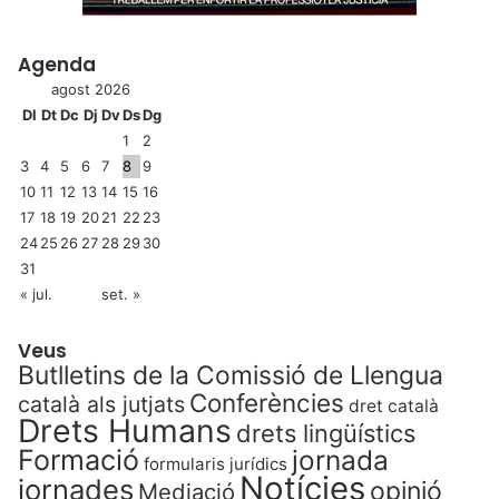
Agenda
agost 2026
Dl
Dt
Dc
Dj
Dv
Ds
Dg
1
2
3
4
5
6
7
8
9
10
11
12
13
14
15
16
17
18
19
20
21
22
23
24
25
26
27
28
29
30
31
« jul.
set. »
Veus
Butlletins de la Comissió de Llengua
Conferències
català als jutjats
dret català
Drets Humans
drets lingüístics
Formació
jornada
formularis jurídics
Notícies
jornades
opinió
Mediació