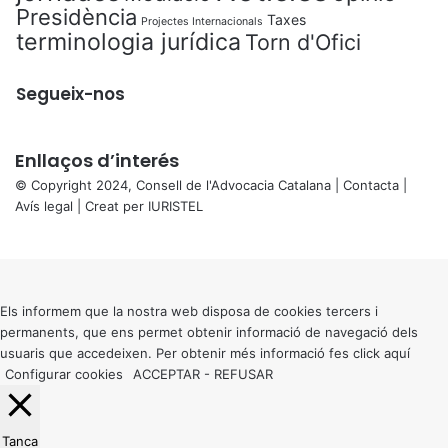
Presidència
Taxes
Projectes Internacionals
terminologia jurídica
Torn d'Ofici
Segueix-nos
Enllaços d’interés
© Copyright 2024, Consell de l'Advocacia Catalana |
Contacta
|
Avís legal
| Creat per
IURISTEL
X
Back
to
top
button
Els informem que la nostra web disposa de cookies tercers i
permanents, que ens permet obtenir informació de navegació dels
usuaris que accedeixen. Per obtenir més informació fes click
aquí
Configurar cookies
ACCEPTAR
-
REFUSAR
Tanca