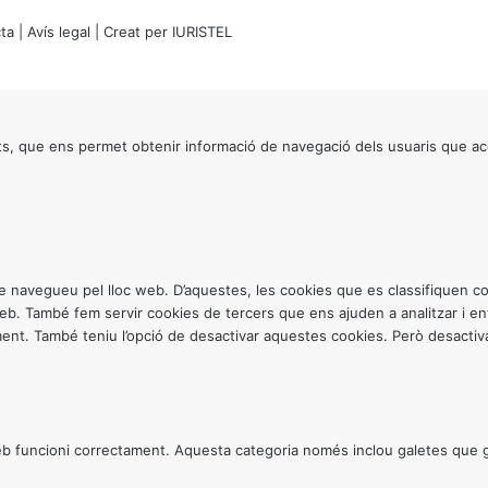
ta
|
Avís legal
| Creat per
IURISTEL
s, que ens permet obtenir informació de navegació dels usuaris que ac
ntre navegueu pel lloc web. D’aquestes, les cookies que es classifiquen
 web. També fem servir cookies de tercers que ens ajuden a analitzar i 
. També teniu l’opció de desactivar aquestes cookies. Però desactivar
 funcioni correctament. Aquesta categoria només inclou galetes que gar