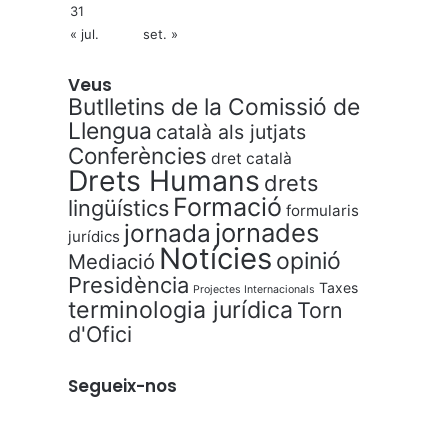
31
« jul.
set. »
Veus
Butlletins de la Comissió de
Llengua
català als jutjats
Conferències
dret català
Drets Humans
drets
Formació
lingüístics
formularis
jornades
jornada
jurídics
Notícies
opinió
Mediació
Presidència
Taxes
Projectes Internacionals
terminologia jurídica
Torn
d'Ofici
Segueix-nos