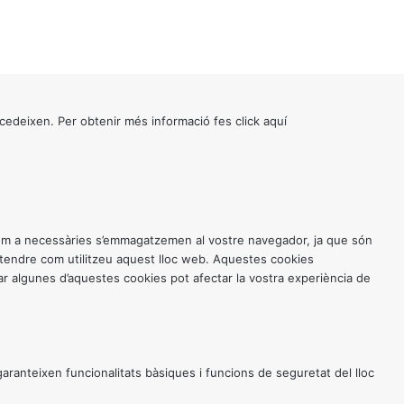
cedeixen. Per obtenir més informació fes click
aquí
 com a necessàries s’emmagatzemen al vostre navegador, ja que són
entendre com utilitzeu aquest lloc web. Aquestes cookies
 algunes d’aquestes cookies pot afectar la vostra experiència de
anteixen funcionalitats bàsiques i funcions de seguretat del lloc