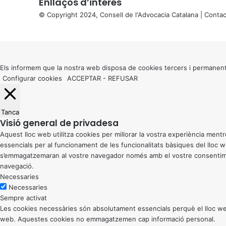
Enllaços d’interés
© Copyright 2024, Consell de l'Advocacia Catalana |
Contac
X
Back
to
top
button
Els informem que la nostra web disposa de cookies tercers i permanent
Configurar cookies
ACCEPTAR
-
REFUSAR
Tanca
Visió general de privadesa
Aquest lloc web utilitza cookies per millorar la vostra experiència me
essencials per al funcionament de les funcionalitats bàsiques del lloc
s’emmagatzemaran al vostre navegador només amb el vostre consentiment
navegació.
Necessaries
Necessaries
Sempre activat
Les cookies necessàries són absolutament essencials perquè el lloc web
web. Aquestes cookies no emmagatzemen cap informació personal.