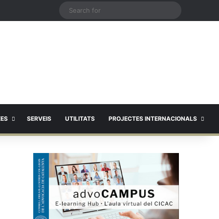
X
Search
for
EES
SERVEIS
UTILITATS
PROJECTES INTERNACIONALS