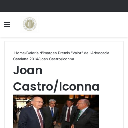
Menu
S
Home
/
Galeria d'imatges Premis "Valor" de l'Advocacia
Catalana 2014
/
Joan Castro/Iconna
Joan
Castro/Iconna