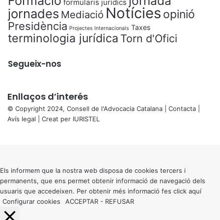
Formació
jornada
formularis jurídics
Notícies
jornades
opinió
Mediació
Presidència
Taxes
Projectes Internacionals
terminologia jurídica
Torn d'Ofici
Segueix-nos
Enllaços d’interés
© Copyright 2024, Consell de l'Advocacia Catalana |
Contacta
|
Avís legal
| Creat per
IURISTEL
X
Back
to
top
button
Els informem que la nostra web disposa de cookies tercers i
permanents, que ens permet obtenir informació de navegació dels
usuaris que accedeixen. Per obtenir més informació fes click
aquí
Configurar cookies
ACCEPTAR
-
REFUSAR