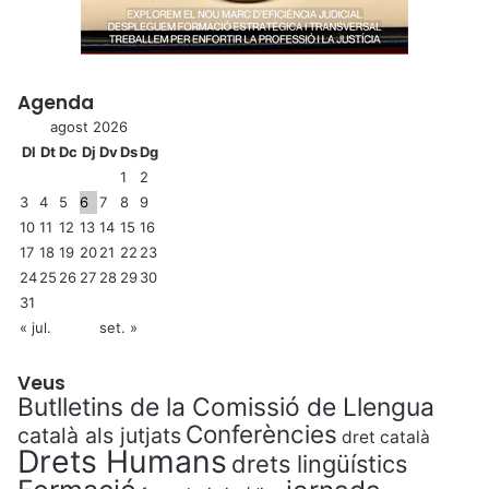
Agenda
agost 2026
Dl
Dt
Dc
Dj
Dv
Ds
Dg
1
2
3
4
5
6
7
8
9
10
11
12
13
14
15
16
17
18
19
20
21
22
23
24
25
26
27
28
29
30
31
« jul.
set. »
Veus
Butlletins de la Comissió de Llengua
Conferències
català als jutjats
dret català
Drets Humans
drets lingüístics